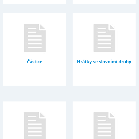
Částice
Hrátky se slovními druhy