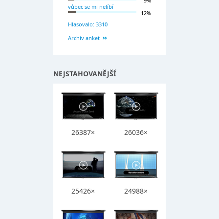
9%
vůbec se mi nelíbí
12%
Hlasovalo: 3310
Archiv anket
NEJSTAHOVANĚJŠÍ
26387×
26036×
25426×
24988×