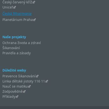
Český červený kříž
Unicef
Česká filharmonie
Planetárium Praha
Naše projekty
Ochrana života a zdraví
Šikanování
Pravidla a zásady
Důležité weby
Prevence šikanování
Linka dětské jistoty 116 11
Nauč se matiku
Zodpovědně
Příklady