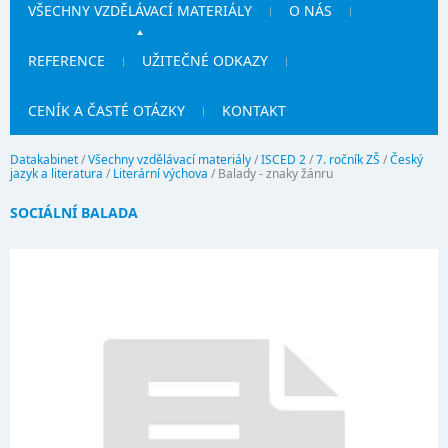
VŠECHNY VZDĚLÁVACÍ MATERIÁLY
O NÁS
REFERENCE
UŽITEČNÉ ODKAZY
CENÍK A ČASTÉ OTÁZKY
KONTAKT
Datakabinet
/
Všechny vzdělávací materiály
/
ISCED 2
/
7. ročník ZŠ
/
Český
jazyk a literatura
/
Literární výchova
/
Balady - znaky žánru
SOCIÁLNÍ BALADA