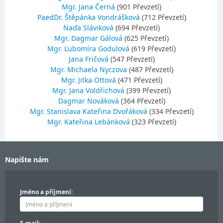
Mgr. Jana Černá
(901 Převzetí)
PaedDr. Štěpánka Vondrášková
(712 Převzetí)
Naďa Sláviková
(694 Převzetí)
Mgr. Dagmar Gálová
(625 Převzetí)
Mgr. Ľubomíra Godulová
(619 Převzetí)
Jana Fričová
(547 Převzetí)
Mgr. Michaela Nyczova
(487 Převzetí)
Mgr. Jitka Ottová
(471 Převzetí)
Mgr. Jana Voldřichová
(399 Převzetí)
Dagmar Nováková
(364 Převzetí)
Mgr. Stanislava Kateřina Dvořáková
(334 Převzetí)
Mgr. Kateřina Lebánková
(323 Převzetí)
Napište nám
Jméno a příjmení: