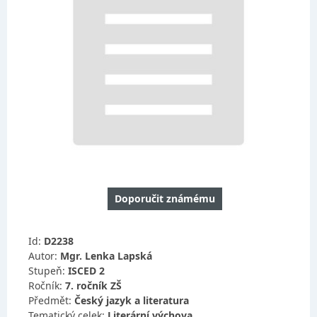
Doporučit známému
Id:
D2238
Autor:
Mgr. Lenka Lapská
Stupeň:
ISCED 2
Ročník:
7. ročník ZŠ
Předmět:
Český jazyk a literatura
Tematický celek:
Literární výchova