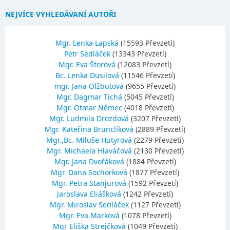
NEJVÍCE VYHLEDÁVANÍ AUTOŘI
Mgr. Lenka Lapská
(15593 Převzetí)
Petr Sedláček
(13343 Převzetí)
Mgr. Eva Štorová
(12083 Převzetí)
Bc. Lenka Dusilová
(11546 Převzetí)
mgr. Jana Olžbutová
(9655 Převzetí)
Mgr. Dagmar Tichá
(5045 Převzetí)
Mgr. Otmar Němec
(4018 Převzetí)
Mgr. Ludmila Drozdová
(3207 Převzetí)
Mgr. Kateřina Brunclíková
(2889 Převzetí)
Mgr.,Bc. Miluše Hutyrová
(2279 Převzetí)
Mgr. Michaela Hlaváčová
(2130 Převzetí)
Mgr. Jana Dvořáková
(1884 Převzetí)
Mgr. Dana Sochorková
(1877 Převzetí)
Mgr. Petra Stanjurová
(1592 Převzetí)
Jaroslava Eliášková
(1242 Převzetí)
Mgr. Miroslav Sedláček
(1127 Převzetí)
Mgr. Eva Marková
(1078 Převzetí)
Mgr Eliška Strejčková
(1049 Převzetí)