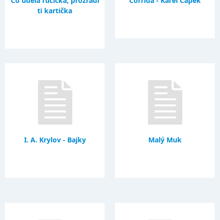
Co udělá ručička, prozradí
Corrida - Karel Čapek
ti kartička
I. A. Krylov - Bajky
Malý Muk