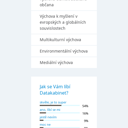
občana
Výchova k myšlení v
evropských a globálních
souvislostech
Multikulturní výchova
Environmentální výchova
Mediální výchova
Jak se Vám líbí
Datakabinet?
skvěle, je to super
54%
ano, líbí se mi
16%
jestě nevím
9%
moc ne