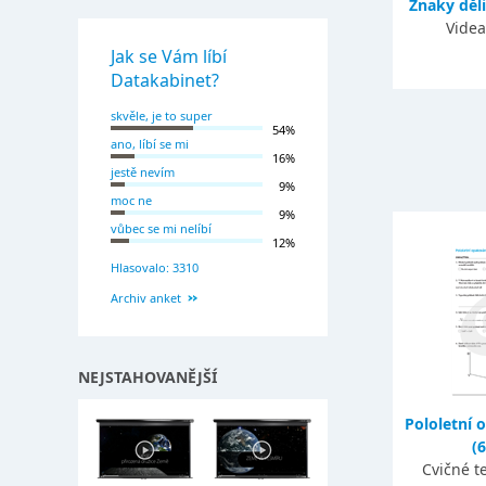
Znaky děli
Videa
Jak se Vám líbí
Datakabinet?
skvěle, je to super
54%
ano, líbí se mi
16%
jestě nevím
9%
moc ne
9%
vůbec se mi nelíbí
12%
Hlasovalo: 3310
Archiv anket
NEJSTAHOVANĚJŠÍ
Pololetní 
(6
Cvičné t