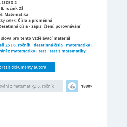
:
ISCED 2
:
6. ročník ZŠ
t:
Matematika
ký celek:
Číslo a proměnná
Desetinná čísla - zápis, čtení, porovnávání
 slova pro tento vzdělávací materiál
eň ZŠ
6. ročník
desetinná čísla
matematika
ání z matematiky
test
test z matematiky
brazit dokumenty autora
vání z matematiky, 6. ročník
1880×