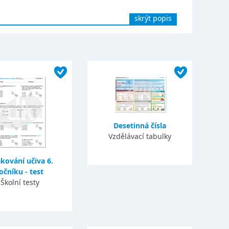
skrýt popis
Desetinná čísla
Vzdělávací tabulky
kování učiva 6.
očníku - test
Školní testy