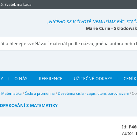
26, Svátek má Lada
„NIČEHO SE V ŽIVOTĚ NEMUSÍME BÁT, STAČÍ
Marie Curie - Sklodows
LY
O NÁS
REFERENCE
UŽITEČNÉ ODKAZY
CENÍK
/
Matematika
/
Číslo a proměnná
/
Desetinná čísla - zápis, čtení, porovnávání
/
Op
OPAKOVÁNÍ Z MATEMATIKY
Id:
P46
Autor: