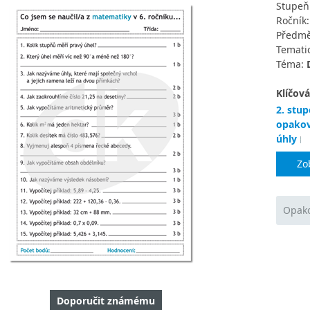
Stupeň
Ročník
Předmě
Tematic
Téma:
Klíčová
2. stup
opakov
úhly
Zo
Opako
Doporučit známému