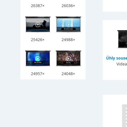
26387×
26036×
25426×
24988×
Úhly souse
Videa
24957×
24048×