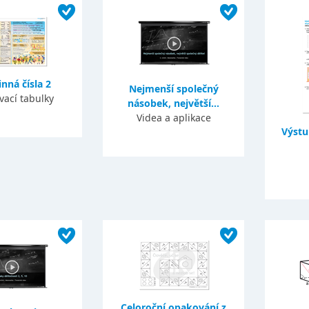
nná čísla 2
Nejmenší společný
vací tabulky
násobek, největší...
Videa a aplikace
Výstu
Celoroční opakování z