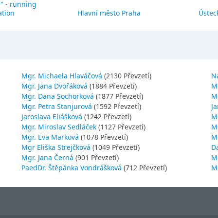
" - running
ation
Hlavní město Praha
Ústeck
Mgr. Michaela Hlaváčová
(2130 Převzetí)
N
Mgr. Jana Dvořáková
(1884 Převzetí)
M
Mgr. Dana Sochorková
(1877 Převzetí)
M
Mgr. Petra Stanjurová
(1592 Převzetí)
Ja
Jaroslava Eliášková
(1242 Převzetí)
M
Mgr. Miroslav Sedláček
(1127 Převzetí)
Mg
Mgr. Eva Marková
(1078 Převzetí)
M
Mgr Eliška Strejčková
(1049 Převzetí)
D
Mgr. Jana Černá
(901 Převzetí)
M
PaedDr. Štěpánka Vondrášková
(712 Převzetí)
M