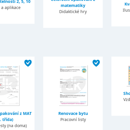
telnosti 2, 5, 10
Kv
matematiky
 a aplikace
Ilu
Didaktické hry
Sh
Vzd
opakování z MAT
Renovace bytu
. třída)
Pracovní listy
esty (na doma)