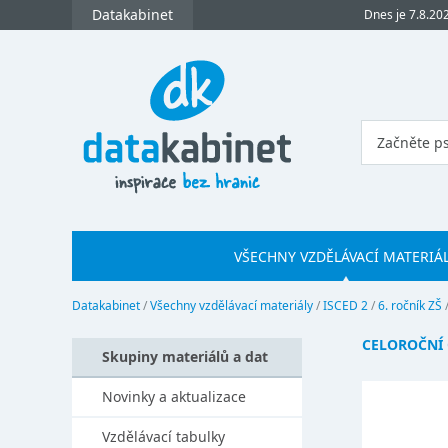
Datakabinet
Dnes je 7.8.20
VŠECHNY VZDĚLÁVACÍ MATERIÁ
Datakabinet
/
Všechny vzdělávací materiály
/
ISCED 2
/
6. ročník ZŠ
CELOROČNÍ 
Skupiny materiálů a dat
Novinky a aktualizace
Vzdělávací tabulky