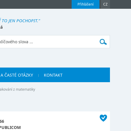
Přihlášení
CZ
 TO JEN POCHOPIT.“
ká
 A ČASTÉ OTÁZKY
KONTAKT
akování z matematiky
66
PUBLICOM