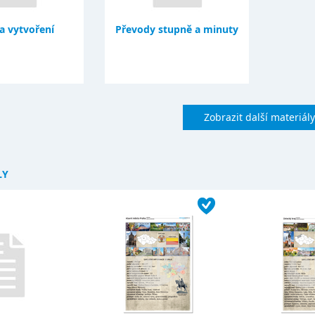
a vytvoření
Převody stupně a minuty
Zobrazit další materiály
LY