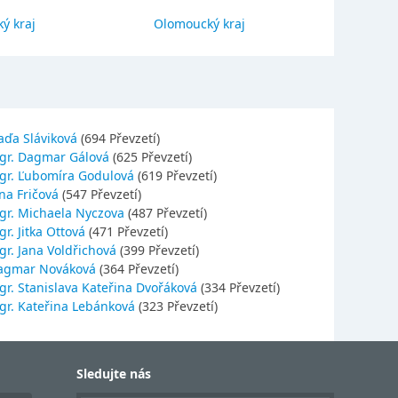
ý kraj
Olomoucký kraj
Jihočes
aďa Sláviková
(694 Převzetí)
gr. Dagmar Gálová
(625 Převzetí)
gr. Ľubomíra Godulová
(619 Převzetí)
na Fričová
(547 Převzetí)
gr. Michaela Nyczova
(487 Převzetí)
r. Jitka Ottová
(471 Převzetí)
gr. Jana Voldřichová
(399 Převzetí)
agmar Nováková
(364 Převzetí)
gr. Stanislava Kateřina Dvořáková
(334 Převzetí)
gr. Kateřina Lebánková
(323 Převzetí)
Sledujte nás