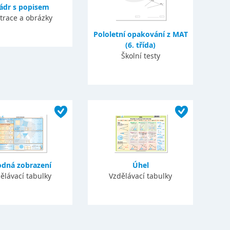
ádr s popisem
strace a obrázky
Pololetní opakování z MAT
(6. třída)
Školní testy
odná zobrazení
Úhel
ělávací tabulky
Vzdělávací tabulky