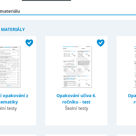
 materiálu
Í MATERIÁLY
í opakování z
Opakování učiva 6.
Opa
ematiky
ročníku - test
r
lní testy
Školní testy