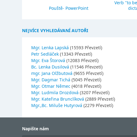
Verb "to be
eho stavba
Pouště- PowerPoint
dict
NEJVÍCE VYHLEDÁVANÍ AUTOŘI
Mgr. Lenka Lapská
(15593 Převzetí)
Petr Sedláček
(13343 Převzetí)
Mgr. Eva Štorová
(12083 Převzetí)
Bc. Lenka Dusilová
(11546 Převzetí)
mgr. Jana Olžbutová
(9655 Převzetí)
Mgr. Dagmar Tichá
(5045 Převzetí)
Mgr. Otmar Němec
(4018 Převzetí)
Mgr. Ludmila Drozdová
(3207 Převzetí)
Mgr. Kateřina Brunclíková
(2889 Převzetí)
Mgr.,Bc. Miluše Hutyrová
(2279 Převzetí)
Napište nám