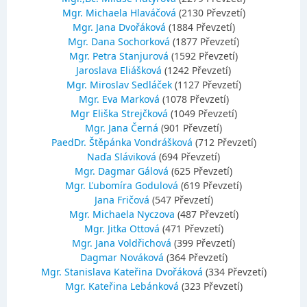
Mgr. Michaela Hlaváčová
(2130 Převzetí)
Mgr. Jana Dvořáková
(1884 Převzetí)
Mgr. Dana Sochorková
(1877 Převzetí)
Mgr. Petra Stanjurová
(1592 Převzetí)
Jaroslava Eliášková
(1242 Převzetí)
Mgr. Miroslav Sedláček
(1127 Převzetí)
Mgr. Eva Marková
(1078 Převzetí)
Mgr Eliška Strejčková
(1049 Převzetí)
Mgr. Jana Černá
(901 Převzetí)
PaedDr. Štěpánka Vondrášková
(712 Převzetí)
Naďa Sláviková
(694 Převzetí)
Mgr. Dagmar Gálová
(625 Převzetí)
Mgr. Ľubomíra Godulová
(619 Převzetí)
Jana Fričová
(547 Převzetí)
Mgr. Michaela Nyczova
(487 Převzetí)
Mgr. Jitka Ottová
(471 Převzetí)
Mgr. Jana Voldřichová
(399 Převzetí)
Dagmar Nováková
(364 Převzetí)
Mgr. Stanislava Kateřina Dvořáková
(334 Převzetí)
Mgr. Kateřina Lebánková
(323 Převzetí)