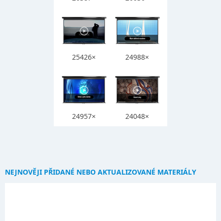
25426×
24988×
24957×
24048×
NEJNOVĚJI PŘIDANÉ NEBO AKTUALIZOVANÉ MATERIÁLY