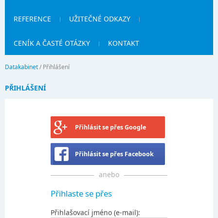
REFERENCE
UŽITEČNÉ ODKAZY
CENÍK A ČASTÉ OTÁZKY
KONTAKT
Datakabinet
/
Přihlášení
PŘIHLÁŠENÍ
Přihlásit se přes Google
Přihlásit se přes Facebook
anebo
Přihlaste se přes
Přihlašovací jméno (e-mail):