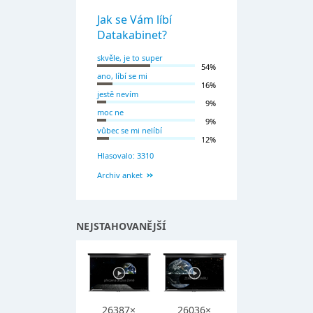
Jak se Vám líbí
Datakabinet?
skvěle, je to super
54%
ano, líbí se mi
16%
jestě nevím
9%
moc ne
9%
vůbec se mi nelíbí
12%
Hlasovalo: 3310
Archiv anket
NEJSTAHOVANĚJŠÍ
26387×
26036×