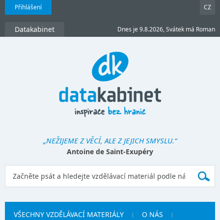
Přihlášení
CZ
Datakabinet
Dnes je 9.8.2026, Svátek má Roman
„NEŽIJEME Z VĚCÍ, ALE Z JEJICH SMYSLU.“
Antoine de Saint-Exupéry
VŠECHNY VZDĚLÁVACÍ MATERIÁLY
O NÁS