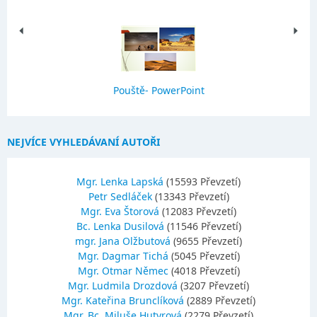
Pouště- PowerPoint
NEJVÍCE VYHLEDÁVANÍ AUTOŘI
Mgr. Lenka Lapská
(15593 Převzetí)
Petr Sedláček
(13343 Převzetí)
Mgr. Eva Štorová
(12083 Převzetí)
Bc. Lenka Dusilová
(11546 Převzetí)
mgr. Jana Olžbutová
(9655 Převzetí)
Mgr. Dagmar Tichá
(5045 Převzetí)
Mgr. Otmar Němec
(4018 Převzetí)
Mgr. Ludmila Drozdová
(3207 Převzetí)
Mgr. Kateřina Brunclíková
(2889 Převzetí)
Mgr.,Bc. Miluše Hutyrová
(2279 Převzetí)