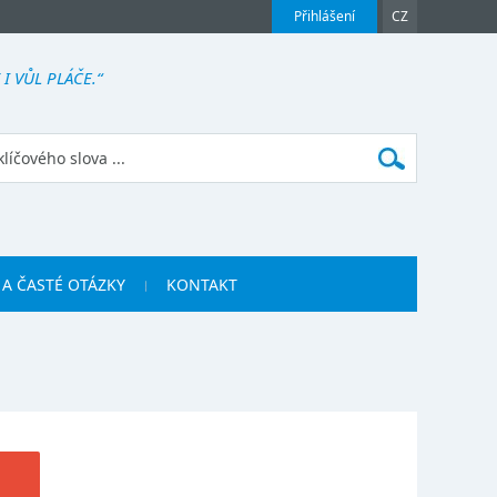
Přihlášení
CZ
I VŮL PLÁČE.“
 A ČASTÉ OTÁZKY
KONTAKT