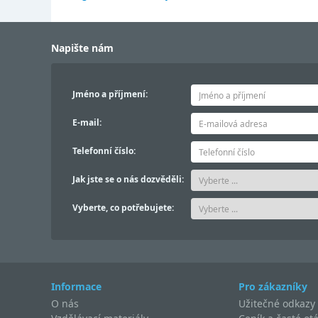
Napište nám
Jméno a příjmení:
E-mail:
Telefonní číslo:
Jak jste se o nás dozvěděli:
Vyberte, co potřebujete:
Informace
Pro zákazníky
O nás
Užitečné odkazy