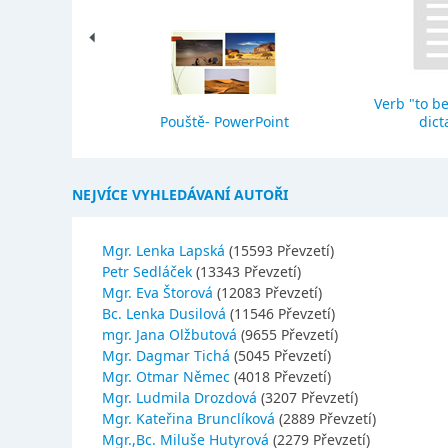
Verb "to be
eho stavba
Pouště- PowerPoint
dict
NEJVÍCE VYHLEDÁVANÍ AUTOŘI
Mgr. Lenka Lapská
(15593 Převzetí)
Petr Sedláček
(13343 Převzetí)
Mgr. Eva Štorová
(12083 Převzetí)
Bc. Lenka Dusilová
(11546 Převzetí)
mgr. Jana Olžbutová
(9655 Převzetí)
Mgr. Dagmar Tichá
(5045 Převzetí)
Mgr. Otmar Němec
(4018 Převzetí)
Mgr. Ludmila Drozdová
(3207 Převzetí)
Mgr. Kateřina Brunclíková
(2889 Převzetí)
Mgr.,Bc. Miluše Hutyrová
(2279 Převzetí)