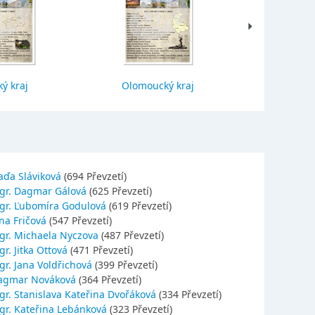
ý kraj
Olomoucký kraj
Jihočes
aďa Sláviková
(694 Převzetí)
gr. Dagmar Gálová
(625 Převzetí)
gr. Ľubomíra Godulová
(619 Převzetí)
na Fričová
(547 Převzetí)
gr. Michaela Nyczova
(487 Převzetí)
r. Jitka Ottová
(471 Převzetí)
gr. Jana Voldřichová
(399 Převzetí)
agmar Nováková
(364 Převzetí)
gr. Stanislava Kateřina Dvořáková
(334 Převzetí)
gr. Kateřina Lebánková
(323 Převzetí)