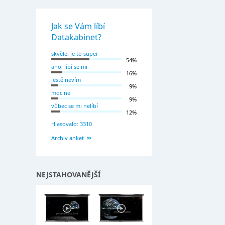
Jak se Vám líbí
Datakabinet?
skvěle, je to super
54%
ano, líbí se mi
16%
jestě nevím
9%
moc ne
9%
vůbec se mi nelíbí
12%
Hlasovalo: 3310
Archiv anket
NEJSTAHOVANĚJŠÍ