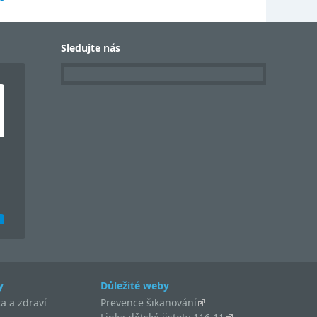
Sledujte nás
y
Důležité weby
a a zdraví
Prevence šikanování