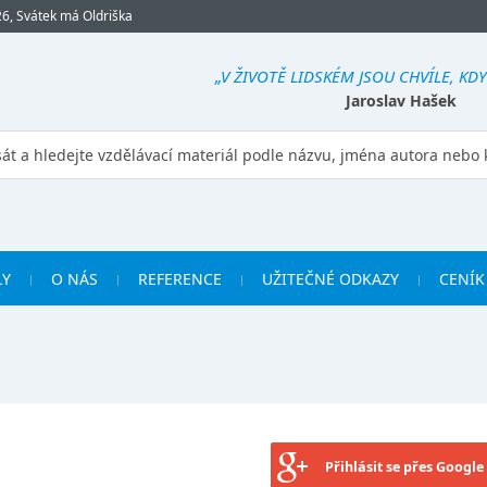
26, Svátek má Oldriška
„V ŽIVOTĚ LIDSKÉM JSOU CHVÍLE, KDY 
Jaroslav Hašek
LY
O NÁS
REFERENCE
UŽITEČNÉ ODKAZY
CENÍK
Přihlásit se přes Google