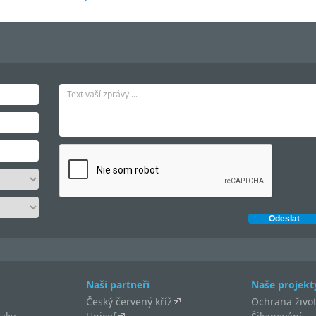
Naši partneři
Naše projekt
Český červený kříž
Ochrana život