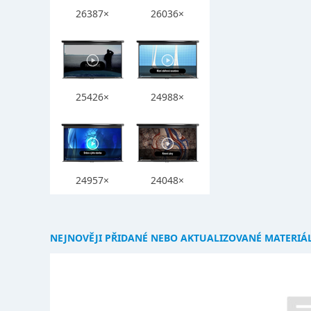
26387×
26036×
25426×
24988×
24957×
24048×
NEJNOVĚJI PŘIDANÉ NEBO AKTUALIZOVANÉ MATERIÁ