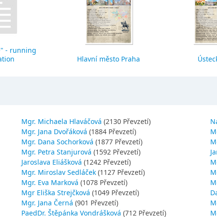
" - running
ation
Hlavní město Praha
Ústeck
Mgr. Michaela Hlaváčová
(2130 Převzetí)
N
Mgr. Jana Dvořáková
(1884 Převzetí)
M
Mgr. Dana Sochorková
(1877 Převzetí)
M
Mgr. Petra Stanjurová
(1592 Převzetí)
Ja
Jaroslava Eliášková
(1242 Převzetí)
M
Mgr. Miroslav Sedláček
(1127 Převzetí)
Mg
Mgr. Eva Marková
(1078 Převzetí)
M
Mgr Eliška Strejčková
(1049 Převzetí)
D
Mgr. Jana Černá
(901 Převzetí)
M
PaedDr. Štěpánka Vondrášková
(712 Převzetí)
M