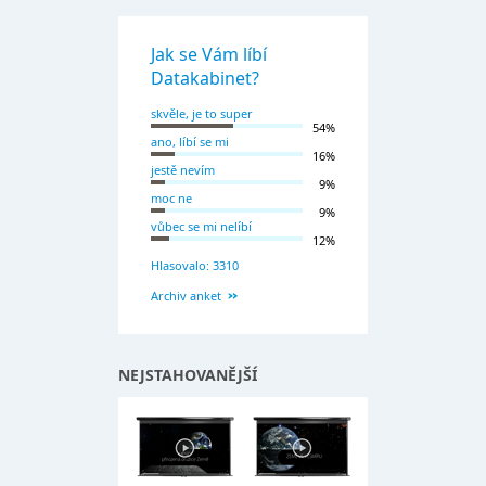
Jak se Vám líbí
Datakabinet?
skvěle, je to super
54%
ano, líbí se mi
16%
jestě nevím
9%
moc ne
9%
vůbec se mi nelíbí
12%
Hlasovalo: 3310
Archiv anket
NEJSTAHOVANĚJŠÍ