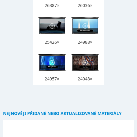
26387×
26036×
25426×
24988×
24957×
24048×
NEJNOVĚJI PŘIDANÉ NEBO AKTUALIZOVANÉ MATERIÁLY