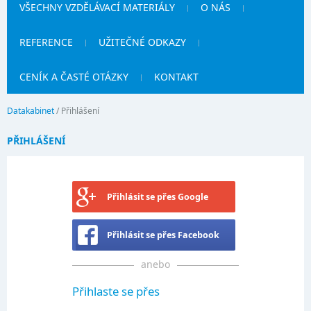
VŠECHNY VZDĚLÁVACÍ MATERIÁLY
O NÁS
REFERENCE
UŽITEČNÉ ODKAZY
CENÍK A ČASTÉ OTÁZKY
KONTAKT
Datakabinet
/
Přihlášení
PŘIHLÁŠENÍ
Přihlásit se přes Google
Přihlásit se přes Facebook
anebo
Přihlaste se přes