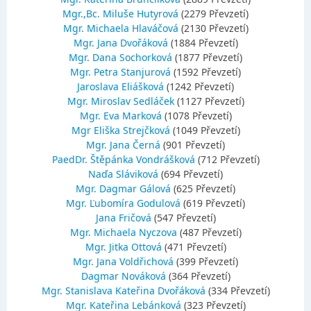
Mgr.,Bc. Miluše Hutyrová
(2279 Převzetí)
Mgr. Michaela Hlaváčová
(2130 Převzetí)
Mgr. Jana Dvořáková
(1884 Převzetí)
Mgr. Dana Sochorková
(1877 Převzetí)
Mgr. Petra Stanjurová
(1592 Převzetí)
Jaroslava Eliášková
(1242 Převzetí)
Mgr. Miroslav Sedláček
(1127 Převzetí)
Mgr. Eva Marková
(1078 Převzetí)
Mgr Eliška Strejčková
(1049 Převzetí)
Mgr. Jana Černá
(901 Převzetí)
PaedDr. Štěpánka Vondrášková
(712 Převzetí)
Naďa Sláviková
(694 Převzetí)
Mgr. Dagmar Gálová
(625 Převzetí)
Mgr. Ľubomíra Godulová
(619 Převzetí)
Jana Fričová
(547 Převzetí)
Mgr. Michaela Nyczova
(487 Převzetí)
Mgr. Jitka Ottová
(471 Převzetí)
Mgr. Jana Voldřichová
(399 Převzetí)
Dagmar Nováková
(364 Převzetí)
Mgr. Stanislava Kateřina Dvořáková
(334 Převzetí)
Mgr. Kateřina Lebánková
(323 Převzetí)