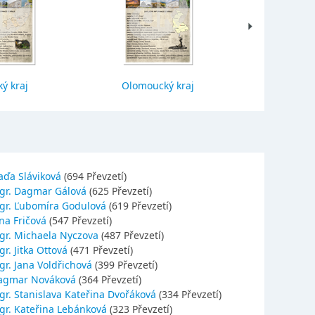
ý kraj
Olomoucký kraj
Jihočes
aďa Sláviková
(694 Převzetí)
gr. Dagmar Gálová
(625 Převzetí)
gr. Ľubomíra Godulová
(619 Převzetí)
na Fričová
(547 Převzetí)
gr. Michaela Nyczova
(487 Převzetí)
r. Jitka Ottová
(471 Převzetí)
gr. Jana Voldřichová
(399 Převzetí)
agmar Nováková
(364 Převzetí)
gr. Stanislava Kateřina Dvořáková
(334 Převzetí)
gr. Kateřina Lebánková
(323 Převzetí)