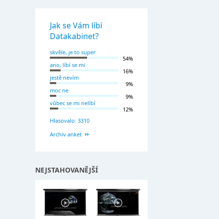
Jak se Vám líbí
Datakabinet?
skvěle, je to super
54%
ano, líbí se mi
16%
jestě nevím
9%
moc ne
9%
vůbec se mi nelíbí
12%
Hlasovalo: 3310
Archiv anket
NEJSTAHOVANĚJŠÍ