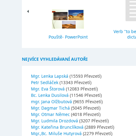
Verb "to be
eho stavba
Pouště- PowerPoint
dict
NEJVÍCE VYHLEDÁVANÍ AUTOŘI
Mgr. Lenka Lapská
(15593 Převzetí)
Petr Sedláček
(13343 Převzetí)
Mgr. Eva Štorová
(12083 Převzetí)
Bc. Lenka Dusilová
(11546 Převzetí)
mgr. Jana Olžbutová
(9655 Převzetí)
Mgr. Dagmar Tichá
(5045 Převzetí)
Mgr. Otmar Němec
(4018 Převzetí)
Mgr. Ludmila Drozdová
(3207 Převzetí)
Mgr. Kateřina Brunclíková
(2889 Převzetí)
Mgr.,Bc. Miluše Hutyrová
(2279 Převzetí)