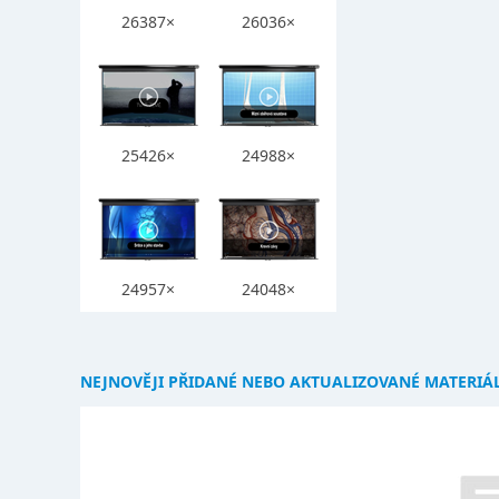
26387×
26036×
25426×
24988×
24957×
24048×
NEJNOVĚJI PŘIDANÉ NEBO AKTUALIZOVANÉ MATERIÁ