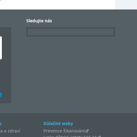
Sledujte nás
y
Důležité weby
a a zdraví
Prevence šikanování