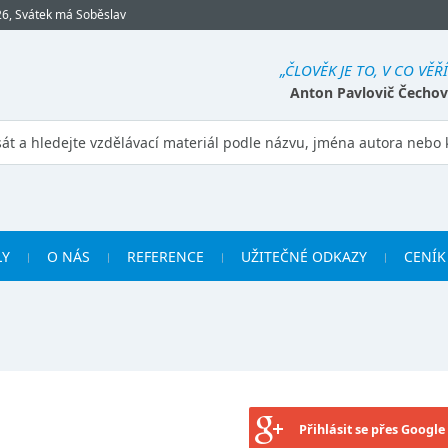
26, Svátek má Soběslav
„ČLOVĚK JE TO, V CO VĚŘÍ
Anton Pavlovič Čechov
LY
O NÁS
REFERENCE
UŽITEČNÉ ODKAZY
CENÍK
Přihlásit se přes Google