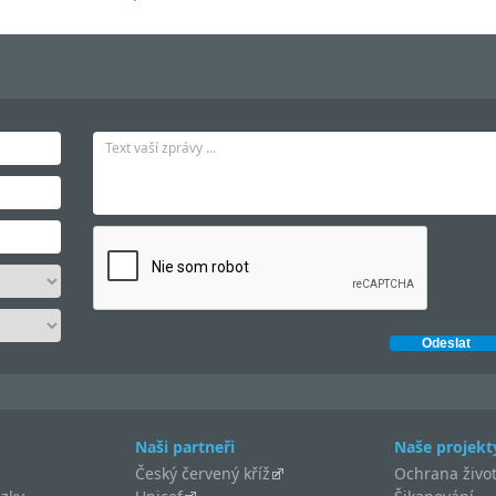
Naši partneři
Naše projekt
Český červený kříž
Ochrana život