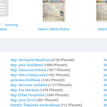
" - running
ation
Hlavní město Praha
Ústeck
Mgr. Michaela Hlaváčová
(2130 Převzetí)
N
Mgr. Jana Dvořáková
(1884 Převzetí)
M
Mgr. Dana Sochorková
(1877 Převzetí)
M
Mgr. Petra Stanjurová
(1592 Převzetí)
Ja
Jaroslava Eliášková
(1242 Převzetí)
M
Mgr. Miroslav Sedláček
(1127 Převzetí)
Mg
Mgr. Eva Marková
(1078 Převzetí)
M
Mgr Eliška Strejčková
(1049 Převzetí)
D
Mgr. Jana Černá
(901 Převzetí)
M
PaedDr. Štěpánka Vondrášková
(712 Převzetí)
M