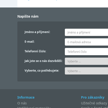
Napište nám
Jméno a příjmení:
E-mail:
Telefonní číslo:
Jak jste se o nás dozvěděli:
Vyberte, co potřebujete:
Informace
Pro zákazníky
O nás
Užitečné odkazy