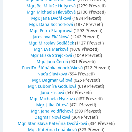
Mgr.,Bc. Miluše Hutyrová
(2279 Převzetí)
Mgr. Michaela Hlaváčová
(2130 Převzetí)
Mgr. Jana Dvořáková
(1884 Převzetí)
Mgr. Dana Sochorková
(1877 Převzetí)
Mgr. Petra Stanjurová
(1592 Převzetí)
Jaroslava Eliášková
(1242 Převzetí)
Mgr. Miroslav Sedláček
(1127 Převzetí)
Mgr. Eva Marková
(1078 Převzetí)
Mgr Eliška Strejčková
(1049 Převzetí)
Mgr. Jana Černá
(901 Převzetí)
PaedDr. Štěpánka Vondrášková
(712 Převzetí)
Naďa Sláviková
(694 Převzetí)
Mgr. Dagmar Gálová
(625 Převzetí)
Mgr. Ľubomíra Godulová
(619 Převzetí)
Jana Fričová
(547 Převzetí)
Mgr. Michaela Nyczova
(487 Převzetí)
Mgr. Jitka Ottová
(471 Převzetí)
Mgr. Jana Voldřichová
(399 Převzetí)
Dagmar Nováková
(364 Převzetí)
Mgr. Stanislava Kateřina Dvořáková
(334 Převzetí)
Mgr. Kateřina Lebánková
(323 Převzetí)