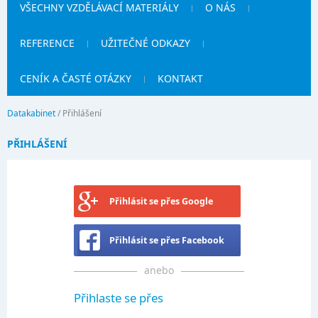
VŠECHNY VZDĚLÁVACÍ MATERIÁLY
O NÁS
REFERENCE
UŽITEČNÉ ODKAZY
CENÍK A ČASTÉ OTÁZKY
KONTAKT
Datakabinet
/
Přihlášení
PŘIHLÁŠENÍ
Přihlásit se přes Google
Přihlásit se přes Facebook
anebo
Přihlaste se přes