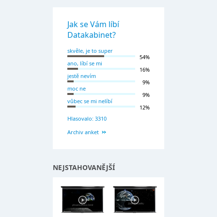
Jak se Vám líbí
Datakabinet?
skvěle, je to super
54%
ano, líbí se mi
16%
jestě nevím
9%
moc ne
9%
vůbec se mi nelíbí
12%
Hlasovalo: 3310
Archiv anket
NEJSTAHOVANĚJŠÍ