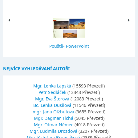
Pouště- PowerPoint
NEJVÍCE VYHLEDÁVANÍ AUTOŘI
Mgr. Lenka Lapská
(15593 Převzetí)
Petr Sedláček
(13343 Převzetí)
Mgr. Eva Štorová
(12083 Převzetí)
Bc. Lenka Dusilová
(11546 Převzetí)
mgr. Jana Olžbutová
(9655 Převzetí)
Mgr. Dagmar Tichá
(5045 Převzetí)
Mgr. Otmar Němec
(4018 Převzetí)
Mgr. Ludmila Drozdová
(3207 Převzetí)
Mgr. Kateřina Brunclíková
(2889 Převzetí)