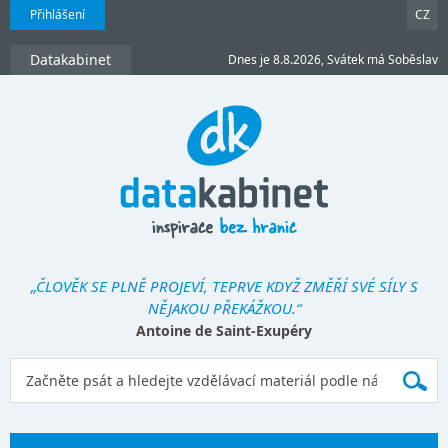
Přihlášení
CZ
Datakabinet
Dnes je 8.8.2026, Svátek má Soběslav
„ČLOVĚK SE PLNĚ PROJEVÍ, TEPRVE KDYŽ ZMĚŘÍ SVÉ SÍLY S
NĚJAKOU PŘEKÁŽKOU.“
Antoine de Saint-Exupéry