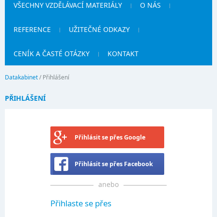
VŠECHNY VZDĚLÁVACÍ MATERIÁLY
O NÁS
REFERENCE
UŽITEČNÉ ODKAZY
CENÍK A ČASTÉ OTÁZKY
KONTAKT
Datakabinet
/
Přihlášení
PŘIHLÁŠENÍ
Přihlásit se přes Google
Přihlásit se přes Facebook
anebo
Přihlaste se přes