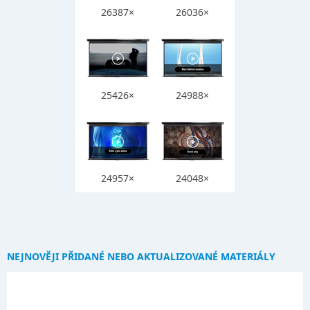
26387×
26036×
25426×
24988×
24957×
24048×
NEJNOVĚJI PŘIDANÉ NEBO AKTUALIZOVANÉ MATERIÁLY