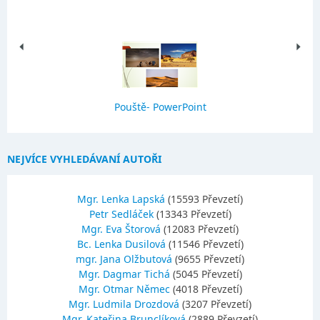
Pouště- PowerPoint
NEJVÍCE VYHLEDÁVANÍ AUTOŘI
Mgr. Lenka Lapská
(15593 Převzetí)
Petr Sedláček
(13343 Převzetí)
Mgr. Eva Štorová
(12083 Převzetí)
Bc. Lenka Dusilová
(11546 Převzetí)
mgr. Jana Olžbutová
(9655 Převzetí)
Mgr. Dagmar Tichá
(5045 Převzetí)
Mgr. Otmar Němec
(4018 Převzetí)
Mgr. Ludmila Drozdová
(3207 Převzetí)
Mgr. Kateřina Brunclíková
(2889 Převzetí)