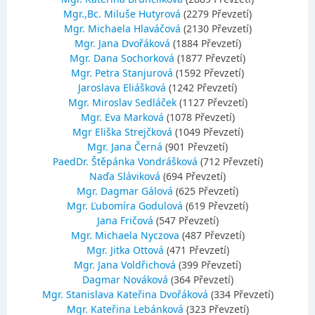
Mgr.,Bc. Miluše Hutyrová
(2279 Převzetí)
Mgr. Michaela Hlaváčová
(2130 Převzetí)
Mgr. Jana Dvořáková
(1884 Převzetí)
Mgr. Dana Sochorková
(1877 Převzetí)
Mgr. Petra Stanjurová
(1592 Převzetí)
Jaroslava Eliášková
(1242 Převzetí)
Mgr. Miroslav Sedláček
(1127 Převzetí)
Mgr. Eva Marková
(1078 Převzetí)
Mgr Eliška Strejčková
(1049 Převzetí)
Mgr. Jana Černá
(901 Převzetí)
PaedDr. Štěpánka Vondrášková
(712 Převzetí)
Naďa Sláviková
(694 Převzetí)
Mgr. Dagmar Gálová
(625 Převzetí)
Mgr. Ľubomíra Godulová
(619 Převzetí)
Jana Fričová
(547 Převzetí)
Mgr. Michaela Nyczova
(487 Převzetí)
Mgr. Jitka Ottová
(471 Převzetí)
Mgr. Jana Voldřichová
(399 Převzetí)
Dagmar Nováková
(364 Převzetí)
Mgr. Stanislava Kateřina Dvořáková
(334 Převzetí)
Mgr. Kateřina Lebánková
(323 Převzetí)