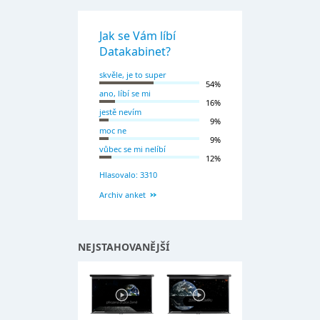
Jak se Vám líbí
Datakabinet?
skvěle, je to super
54%
ano, líbí se mi
16%
jestě nevím
9%
moc ne
9%
vůbec se mi nelíbí
12%
Hlasovalo: 3310
Archiv anket
NEJSTAHOVANĚJŠÍ