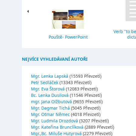
Verb "to be
eho stavba
Pouště- PowerPoint
dict
NEJVÍCE VYHLEDÁVANÍ AUTOŘI
Mgr. Lenka Lapská
(15593 Převzetí)
Petr Sedláček
(13343 Převzetí)
Mgr. Eva Štorová
(12083 Převzetí)
Bc. Lenka Dusilová
(11546 Převzetí)
mgr. Jana Olžbutová
(9655 Převzetí)
Mgr. Dagmar Tichá
(5045 Převzetí)
Mgr. Otmar Němec
(4018 Převzetí)
Mgr. Ludmila Drozdová
(3207 Převzetí)
Mgr. Kateřina Brunclíková
(2889 Převzetí)
Mgr.,Bc. Miluše Hutyrová
(2279 Převzetí)