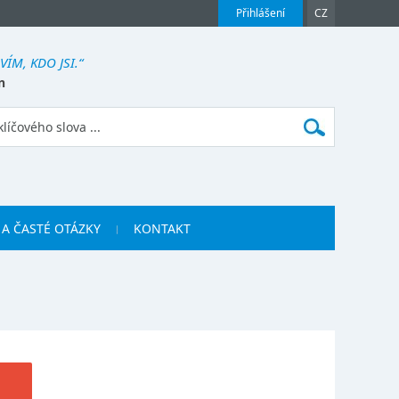
Přihlášení
CZ
VÍM, KDO JSI.“
n
 A ČASTÉ OTÁZKY
KONTAKT