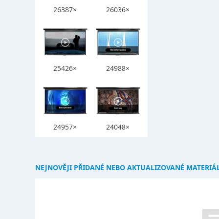
26387×
26036×
25426×
24988×
24957×
24048×
NEJNOVĚJI PŘIDANÉ NEBO AKTUALIZOVANÉ MATERIÁ