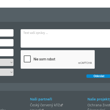
Naši partneři
Naše projekt
Český červený kříž
Ochrana život