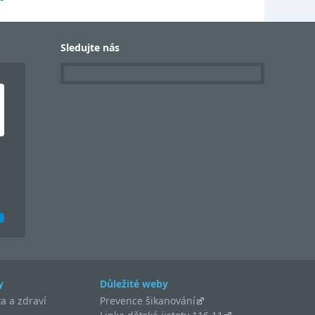
Sledujte nás
y
Důležité weby
a a zdraví
Prevence šikanování