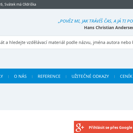
26, Svátek má Oldriška
„POVĚZ MI, JAK TRÁVÍŠ ČAS, A JÁ TI PO
Hans Christian Anderse
LY
O NÁS
REFERENCE
UŽITEČNÉ ODKAZY
CENÍK
Přihlásit se přes Google