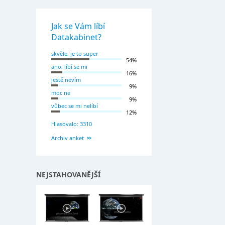
Jak se Vám líbí
Datakabinet?
skvěle, je to super
54%
ano, líbí se mi
16%
jestě nevím
9%
moc ne
9%
vůbec se mi nelíbí
12%
Hlasovalo: 3310
Archiv anket
NEJSTAHOVANĚJŠÍ