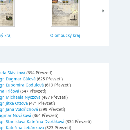
ý kraj
Olomoucký kraj
Jihočes
aďa Sláviková
(694 Převzetí)
gr. Dagmar Gálová
(625 Převzetí)
gr. Ľubomíra Godulová
(619 Převzetí)
na Fričová
(547 Převzetí)
gr. Michaela Nyczova
(487 Převzetí)
r. Jitka Ottová
(471 Převzetí)
gr. Jana Voldřichová
(399 Převzetí)
agmar Nováková
(364 Převzetí)
gr. Stanislava Kateřina Dvořáková
(334 Převzetí)
gr. Kateřina Lebánková
(323 Převzetí)