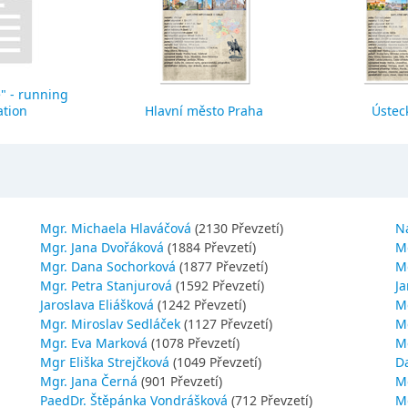
" - running
ation
Hlavní město Praha
Ústeck
Mgr. Michaela Hlaváčová
(2130 Převzetí)
N
Mgr. Jana Dvořáková
(1884 Převzetí)
M
Mgr. Dana Sochorková
(1877 Převzetí)
M
Mgr. Petra Stanjurová
(1592 Převzetí)
Ja
Jaroslava Eliášková
(1242 Převzetí)
M
Mgr. Miroslav Sedláček
(1127 Převzetí)
Mg
Mgr. Eva Marková
(1078 Převzetí)
M
Mgr Eliška Strejčková
(1049 Převzetí)
D
Mgr. Jana Černá
(901 Převzetí)
M
PaedDr. Štěpánka Vondrášková
(712 Převzetí)
M