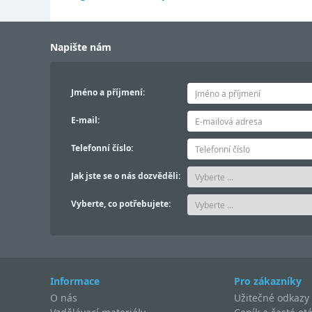
Napište nám
Jméno a příjmení:
E-mail:
Telefonní číslo:
Jak jste se o nás dozvěděli:
Vyberte, co potřebujete:
Informace
Pro zákazníky
O nás
Užitečné odkazy