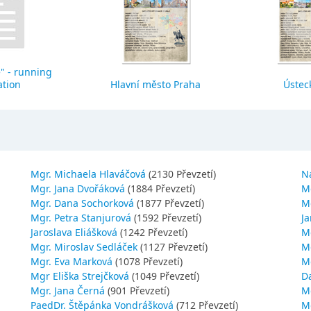
" - running
ation
Hlavní město Praha
Ústeck
Mgr. Michaela Hlaváčová
(2130 Převzetí)
N
Mgr. Jana Dvořáková
(1884 Převzetí)
M
Mgr. Dana Sochorková
(1877 Převzetí)
M
Mgr. Petra Stanjurová
(1592 Převzetí)
Ja
Jaroslava Eliášková
(1242 Převzetí)
M
Mgr. Miroslav Sedláček
(1127 Převzetí)
Mg
Mgr. Eva Marková
(1078 Převzetí)
M
Mgr Eliška Strejčková
(1049 Převzetí)
D
Mgr. Jana Černá
(901 Převzetí)
M
PaedDr. Štěpánka Vondrášková
(712 Převzetí)
M