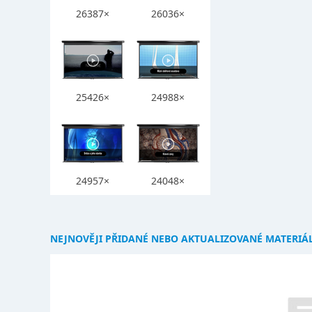
26387×
26036×
25426×
24988×
24957×
24048×
NEJNOVĚJI PŘIDANÉ NEBO AKTUALIZOVANÉ MATERIÁ