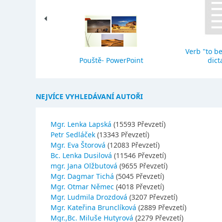
Verb "to be
eho stavba
Pouště- PowerPoint
dict
NEJVÍCE VYHLEDÁVANÍ AUTOŘI
Mgr. Lenka Lapská
(15593 Převzetí)
Petr Sedláček
(13343 Převzetí)
Mgr. Eva Štorová
(12083 Převzetí)
Bc. Lenka Dusilová
(11546 Převzetí)
mgr. Jana Olžbutová
(9655 Převzetí)
Mgr. Dagmar Tichá
(5045 Převzetí)
Mgr. Otmar Němec
(4018 Převzetí)
Mgr. Ludmila Drozdová
(3207 Převzetí)
Mgr. Kateřina Brunclíková
(2889 Převzetí)
Mgr.,Bc. Miluše Hutyrová
(2279 Převzetí)