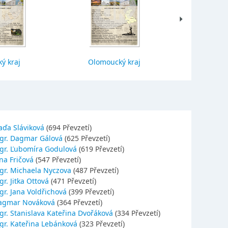
ý kraj
Olomoucký kraj
Jihočes
aďa Sláviková
(694 Převzetí)
gr. Dagmar Gálová
(625 Převzetí)
gr. Ľubomíra Godulová
(619 Převzetí)
na Fričová
(547 Převzetí)
gr. Michaela Nyczova
(487 Převzetí)
r. Jitka Ottová
(471 Převzetí)
gr. Jana Voldřichová
(399 Převzetí)
agmar Nováková
(364 Převzetí)
gr. Stanislava Kateřina Dvořáková
(334 Převzetí)
gr. Kateřina Lebánková
(323 Převzetí)