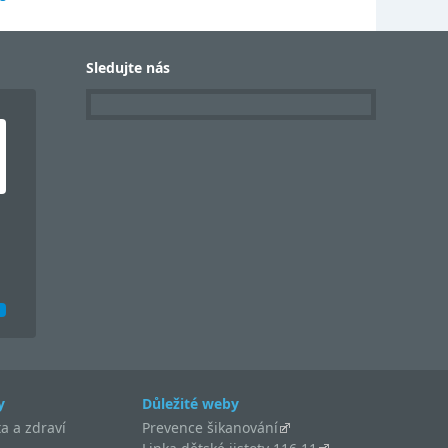
Sledujte nás
y
Důležité weby
a a zdraví
Prevence šikanování