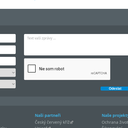
Naši partneři
Naše projekt
Český červený kříž
Ochrana život