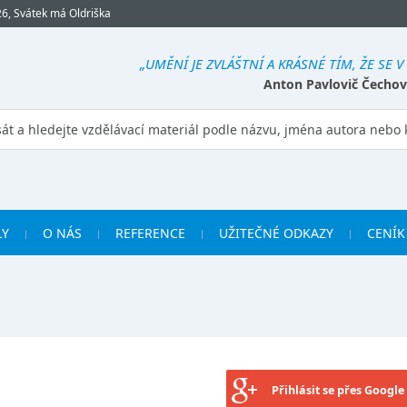
26, Svátek má Oldriška
„UMĚNÍ JE ZVLÁŠTNÍ A KRÁSNÉ TÍM, ŽE SE 
Anton Pavlovič Čechov
LY
O NÁS
REFERENCE
UŽITEČNÉ ODKAZY
CENÍK
Přihlásit se přes Google