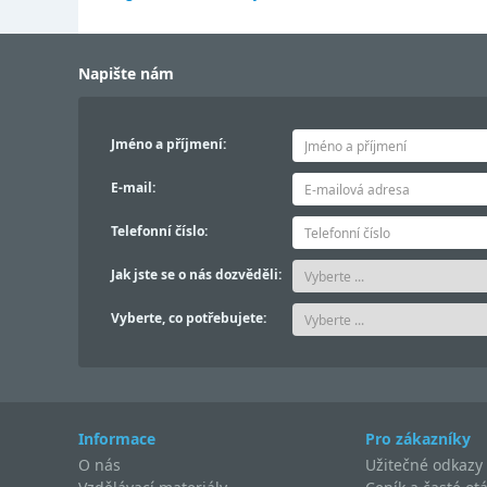
Napište nám
Jméno a příjmení:
E-mail:
Telefonní číslo:
Jak jste se o nás dozvěděli:
Vyberte, co potřebujete:
Informace
Pro zákazníky
O nás
Užitečné odkazy