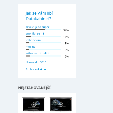
Jak se Vám líbí
Datakabinet?
skvěle, je to super
54%
ano, líbí se mi
16%
jestě nevím
9%
moc ne
9%
vůbec se mi nelíbí
12%
Hlasovalo: 3310
Archiv anket
NEJSTAHOVANĚJŠÍ