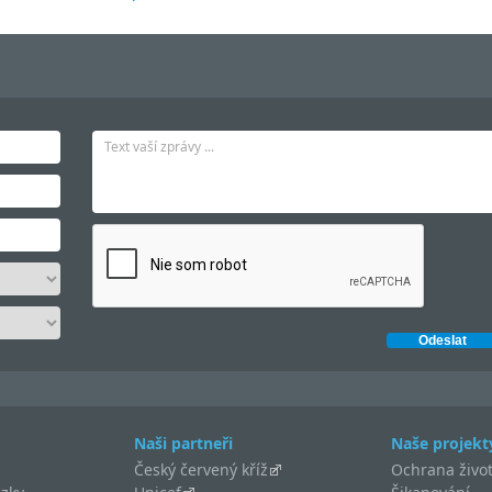
Naši partneři
Naše projekt
Český červený kříž
Ochrana život