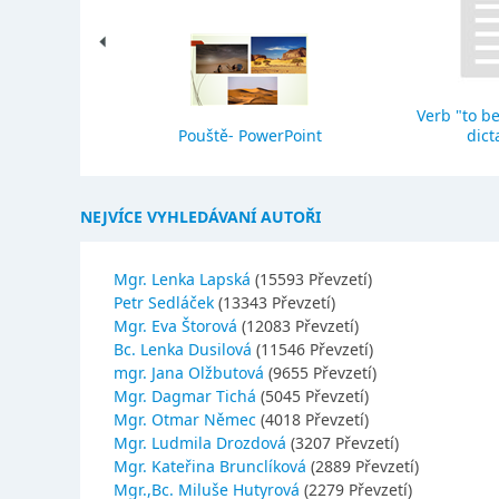
Verb "to be
eho stavba
Pouště- PowerPoint
dict
NEJVÍCE VYHLEDÁVANÍ AUTOŘI
Mgr. Lenka Lapská
(15593 Převzetí)
Petr Sedláček
(13343 Převzetí)
Mgr. Eva Štorová
(12083 Převzetí)
Bc. Lenka Dusilová
(11546 Převzetí)
mgr. Jana Olžbutová
(9655 Převzetí)
Mgr. Dagmar Tichá
(5045 Převzetí)
Mgr. Otmar Němec
(4018 Převzetí)
Mgr. Ludmila Drozdová
(3207 Převzetí)
Mgr. Kateřina Brunclíková
(2889 Převzetí)
Mgr.,Bc. Miluše Hutyrová
(2279 Převzetí)