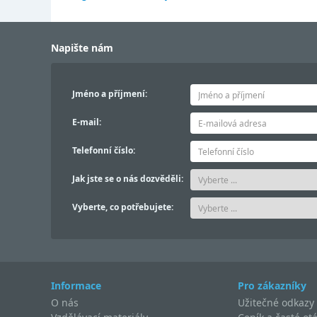
Napište nám
Jméno a příjmení:
E-mail:
Telefonní číslo:
Jak jste se o nás dozvěděli:
Vyberte, co potřebujete:
Informace
Pro zákazníky
O nás
Užitečné odkazy