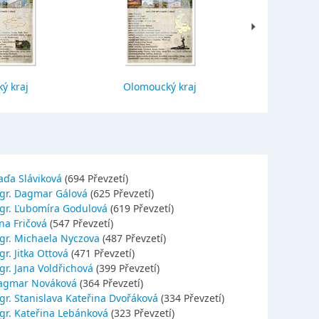
ý kraj
Olomoucký kraj
Jihočes
aďa Sláviková
(694 Převzetí)
gr. Dagmar Gálová
(625 Převzetí)
gr. Ľubomíra Godulová
(619 Převzetí)
na Fričová
(547 Převzetí)
gr. Michaela Nyczova
(487 Převzetí)
r. Jitka Ottová
(471 Převzetí)
gr. Jana Voldřichová
(399 Převzetí)
agmar Nováková
(364 Převzetí)
gr. Stanislava Kateřina Dvořáková
(334 Převzetí)
gr. Kateřina Lebánková
(323 Převzetí)