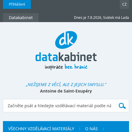
Přihlášení
CZ
Datakabinet
Dnes je 7.8.2026, Svátek má Lada
„NEŽIJEME Z VĚCÍ, ALE Z JEJICH SMYSLU.“
Antoine de Saint-Exupéry
VŠECHNY VZDĚLÁVACÍ MATERIÁLY
O NÁS