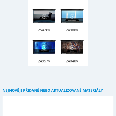
25426×
24988×
24957×
24048×
NEJNOVĚJI PŘIDANÉ NEBO AKTUALIZOVANÉ MATERIÁLY