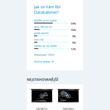
Jak se Vám líbí
Datakabinet?
skvěle, je to super
54%
ano, líbí se mi
16%
jestě nevím
9%
moc ne
9%
vůbec se mi nelíbí
12%
Hlasovalo: 3310
Archiv anket
NEJSTAHOVANĚJŠÍ
26387×
26036×