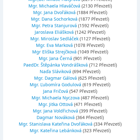
Mgr. Michaela Hlaváčová
(2130 Převzetí)
Mgr. Jana Dvořáková
(1884 Převzetí)
Mgr. Dana Sochorková
(1877 Převzetí)
Mgr. Petra Stanjurová
(1592 Převzetí)
Jaroslava Eliášková
(1242 Převzetí)
Mgr. Miroslav Sedláček
(1127 Převzetí)
Mgr. Eva Marková
(1078 Převzetí)
Mgr Eliška Strejčková
(1049 Převzetí)
Mgr. Jana Černá
(901 Převzetí)
PaedDr. Štěpánka Vondrášková
(712 Převzetí)
Naďa Sláviková
(694 Převzetí)
Mgr. Dagmar Gálová
(625 Převzetí)
Mgr. Ľubomíra Godulová
(619 Převzetí)
Jana Fričová
(547 Převzetí)
Mgr. Michaela Nyczova
(487 Převzetí)
Mgr. Jitka Ottová
(471 Převzetí)
Mgr. Jana Voldřichová
(399 Převzetí)
Dagmar Nováková
(364 Převzetí)
Mgr. Stanislava Kateřina Dvořáková
(334 Převzetí)
Mgr. Kateřina Lebánková
(323 Převzetí)