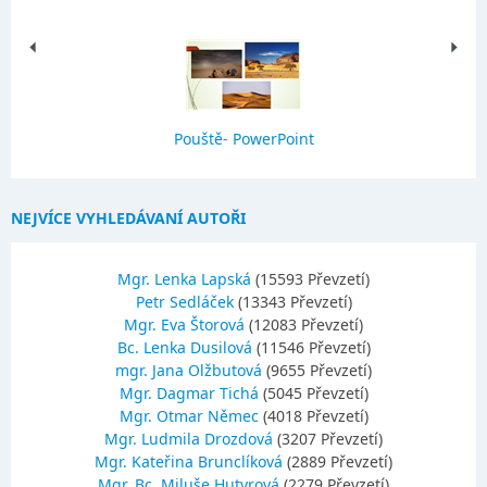
Pouště- PowerPoint
NEJVÍCE VYHLEDÁVANÍ AUTOŘI
Mgr. Lenka Lapská
(15593 Převzetí)
Petr Sedláček
(13343 Převzetí)
Mgr. Eva Štorová
(12083 Převzetí)
Bc. Lenka Dusilová
(11546 Převzetí)
mgr. Jana Olžbutová
(9655 Převzetí)
Mgr. Dagmar Tichá
(5045 Převzetí)
Mgr. Otmar Němec
(4018 Převzetí)
Mgr. Ludmila Drozdová
(3207 Převzetí)
Mgr. Kateřina Brunclíková
(2889 Převzetí)
Mgr.,Bc. Miluše Hutyrová
(2279 Převzetí)