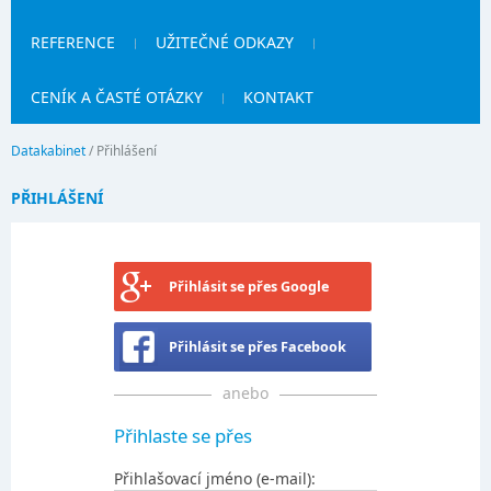
REFERENCE
UŽITEČNÉ ODKAZY
CENÍK A ČASTÉ OTÁZKY
KONTAKT
Datakabinet
/
Přihlášení
PŘIHLÁŠENÍ
Přihlásit se přes Google
Přihlásit se přes Facebook
anebo
Přihlaste se přes
Přihlašovací jméno (e-mail):