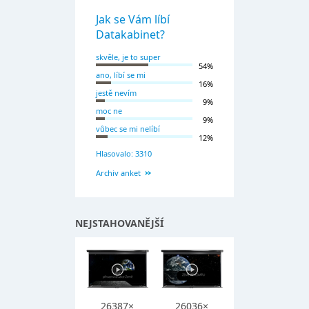
Jak se Vám líbí
Datakabinet?
skvěle, je to super
54%
ano, líbí se mi
16%
jestě nevím
9%
moc ne
9%
vůbec se mi nelíbí
12%
Hlasovalo: 3310
Archiv anket
NEJSTAHOVANĚJŠÍ
26387×
26036×