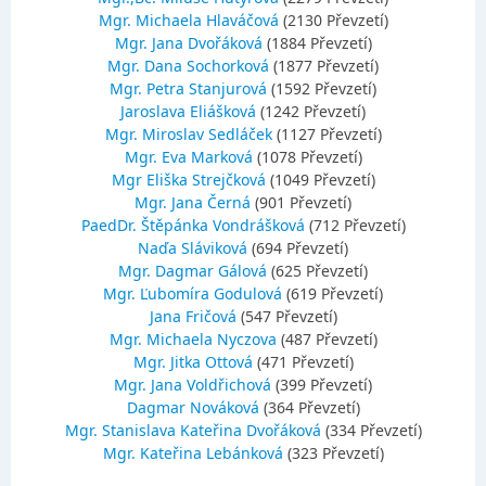
Mgr. Michaela Hlaváčová
(2130 Převzetí)
Mgr. Jana Dvořáková
(1884 Převzetí)
Mgr. Dana Sochorková
(1877 Převzetí)
Mgr. Petra Stanjurová
(1592 Převzetí)
Jaroslava Eliášková
(1242 Převzetí)
Mgr. Miroslav Sedláček
(1127 Převzetí)
Mgr. Eva Marková
(1078 Převzetí)
Mgr Eliška Strejčková
(1049 Převzetí)
Mgr. Jana Černá
(901 Převzetí)
PaedDr. Štěpánka Vondrášková
(712 Převzetí)
Naďa Sláviková
(694 Převzetí)
Mgr. Dagmar Gálová
(625 Převzetí)
Mgr. Ľubomíra Godulová
(619 Převzetí)
Jana Fričová
(547 Převzetí)
Mgr. Michaela Nyczova
(487 Převzetí)
Mgr. Jitka Ottová
(471 Převzetí)
Mgr. Jana Voldřichová
(399 Převzetí)
Dagmar Nováková
(364 Převzetí)
Mgr. Stanislava Kateřina Dvořáková
(334 Převzetí)
Mgr. Kateřina Lebánková
(323 Převzetí)