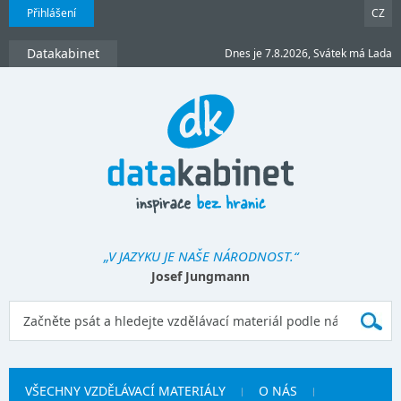
Přihlášení
CZ
Datakabinet
Dnes je 7.8.2026, Svátek má Lada
„V JAZYKU JE NAŠE NÁRODNOST.“
Josef Jungmann
VŠECHNY VZDĚLÁVACÍ MATERIÁLY
O NÁS