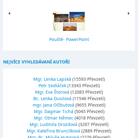
Pouště- PowerPoint
NEJVÍCE VYHLEDÁVANÍ AUTOŘI
Mgr. Lenka Lapská
(15593 Převzetí)
Petr Sedláček
(13343 Převzetí)
Mgr. Eva Štorová
(12083 Převzetí)
Bc. Lenka Dusilová
(11546 Převzetí)
mgr. Jana Olžbutová
(9655 Převzetí)
Mgr. Dagmar Tichá
(5045 Převzetí)
Mgr. Otmar Němec
(4018 Převzetí)
Mgr. Ludmila Drozdová
(3207 Převzetí)
Mgr. Kateřina Brunclíková
(2889 Převzetí)
Mgr.,Bc. Miluše Hutyrová
(2279 Převzetí)