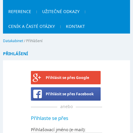
REFERENCE
UŽITEČNÉ ODKAZY
CENÍK A ČASTÉ OTÁZKY
KONTAKT
Datakabinet
/
Přihlášení
PŘIHLÁŠENÍ
Přihlásit se přes Google
Přihlásit se přes Facebook
anebo
Přihlaste se přes
Přihlašovací jméno (e-mail):