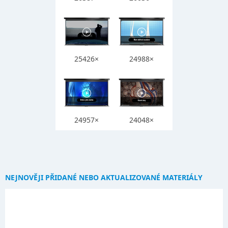
25426×
24988×
24957×
24048×
NEJNOVĚJI PŘIDANÉ NEBO AKTUALIZOVANÉ MATERIÁLY