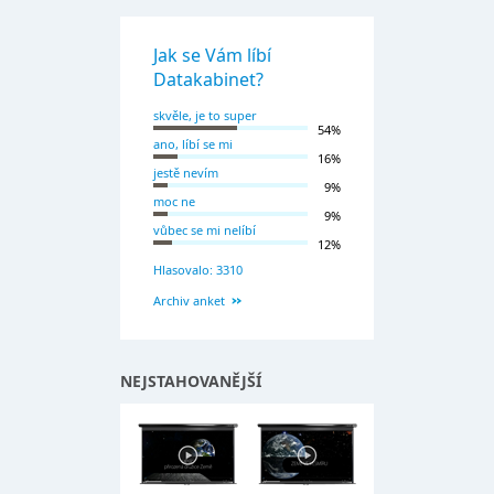
Jak se Vám líbí
Datakabinet?
skvěle, je to super
54%
ano, líbí se mi
16%
jestě nevím
9%
moc ne
9%
vůbec se mi nelíbí
12%
Hlasovalo: 3310
Archiv anket
NEJSTAHOVANĚJŠÍ