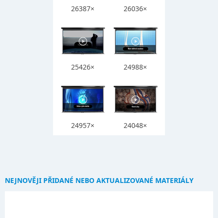
26387×
26036×
25426×
24988×
24957×
24048×
NEJNOVĚJI PŘIDANÉ NEBO AKTUALIZOVANÉ MATERIÁLY