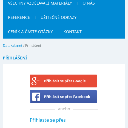
VŠECHNY VZDĚLÁVACÍ MATERIÁLY
O NÁS
REFERENCE
UŽITEČNÉ ODKAZY
CENÍK A ČASTÉ OTÁZKY
KONTAKT
Datakabinet
/
Přihlášení
PŘIHLÁŠENÍ
Přihlásit se přes Google
Přihlásit se přes Facebook
anebo
Přihlaste se přes