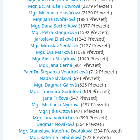
Mgr.,Bc. Miluše Hutyrová
(2279 Převzetí)
Mgr. Michaela Hlaváčová
(2130 Převzetí)
Mgr. Jana Dvořáková
(1884 Převzetí)
Mgr. Dana Sochorková
(1877 Převzetí)
Mgr. Petra Stanjurová
(1592 Převzetí)
Jaroslava Eliášková
(1242 Převzetí)
Mgr. Miroslav Sedláček
(1127 Převzetí)
Mgr. Eva Marková
(1078 Převzetí)
Mgr Eliška Strejčková
(1049 Převzetí)
Mgr. Jana Černá
(901 Převzetí)
PaedDr. Štěpánka Vondrášková
(712 Převzetí)
Naďa Sláviková
(694 Převzetí)
Mgr. Dagmar Gálová
(625 Převzetí)
Mgr. Ľubomíra Godulová
(619 Převzetí)
Jana Fričová
(547 Převzetí)
Mgr. Michaela Nyczova
(487 Převzetí)
Mgr. Jitka Ottová
(471 Převzetí)
Mgr. Jana Voldřichová
(399 Převzetí)
Dagmar Nováková
(364 Převzetí)
Mgr. Stanislava Kateřina Dvořáková
(334 Převzetí)
Mgr. Kateřina Lebánková
(323 Převzetí)