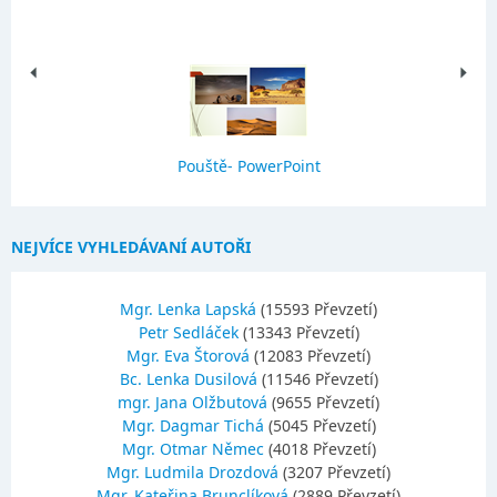
Pouště- PowerPoint
NEJVÍCE VYHLEDÁVANÍ AUTOŘI
Mgr. Lenka Lapská
(15593 Převzetí)
Petr Sedláček
(13343 Převzetí)
Mgr. Eva Štorová
(12083 Převzetí)
Bc. Lenka Dusilová
(11546 Převzetí)
mgr. Jana Olžbutová
(9655 Převzetí)
Mgr. Dagmar Tichá
(5045 Převzetí)
Mgr. Otmar Němec
(4018 Převzetí)
Mgr. Ludmila Drozdová
(3207 Převzetí)
Mgr. Kateřina Brunclíková
(2889 Převzetí)