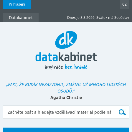
Přihlášení
CZ
Datakabinet
Dnes je 8.8.2026, Svátek má Soběslav
„FAKT, ŽE BUDÍK NEZAZVONIL, ZMĚNIL UŽ MNOHO LIDSKÝCH
OSUDŮ.“
Agatha Christie