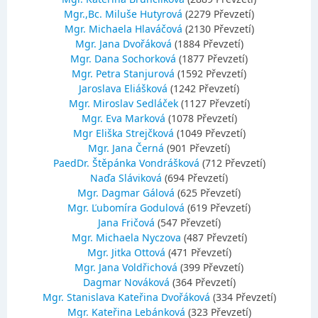
Mgr.,Bc. Miluše Hutyrová
(2279 Převzetí)
Mgr. Michaela Hlaváčová
(2130 Převzetí)
Mgr. Jana Dvořáková
(1884 Převzetí)
Mgr. Dana Sochorková
(1877 Převzetí)
Mgr. Petra Stanjurová
(1592 Převzetí)
Jaroslava Eliášková
(1242 Převzetí)
Mgr. Miroslav Sedláček
(1127 Převzetí)
Mgr. Eva Marková
(1078 Převzetí)
Mgr Eliška Strejčková
(1049 Převzetí)
Mgr. Jana Černá
(901 Převzetí)
PaedDr. Štěpánka Vondrášková
(712 Převzetí)
Naďa Sláviková
(694 Převzetí)
Mgr. Dagmar Gálová
(625 Převzetí)
Mgr. Ľubomíra Godulová
(619 Převzetí)
Jana Fričová
(547 Převzetí)
Mgr. Michaela Nyczova
(487 Převzetí)
Mgr. Jitka Ottová
(471 Převzetí)
Mgr. Jana Voldřichová
(399 Převzetí)
Dagmar Nováková
(364 Převzetí)
Mgr. Stanislava Kateřina Dvořáková
(334 Převzetí)
Mgr. Kateřina Lebánková
(323 Převzetí)