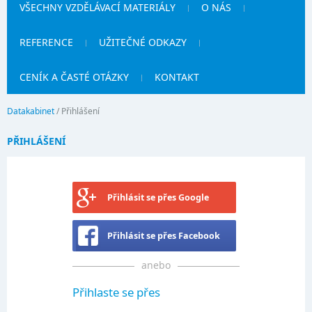
VŠECHNY VZDĚLÁVACÍ MATERIÁLY
O NÁS
REFERENCE
UŽITEČNÉ ODKAZY
CENÍK A ČASTÉ OTÁZKY
KONTAKT
Datakabinet
/
Přihlášení
PŘIHLÁŠENÍ
Přihlásit se přes Google
Přihlásit se přes Facebook
anebo
Přihlaste se přes