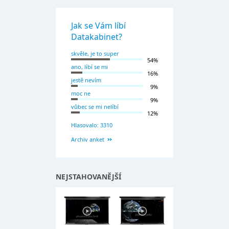
Jak se Vám líbí
Datakabinet?
skvěle, je to super
54%
ano, líbí se mi
16%
jestě nevím
9%
moc ne
9%
vůbec se mi nelíbí
12%
Hlasovalo: 3310
Archiv anket
NEJSTAHOVANĚJŠÍ