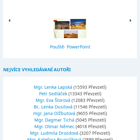
Pouště- PowerPoint
NEJVÍCE VYHLEDÁVANÍ AUTOŘI
Mgr. Lenka Lapská
(15593 Převzetí)
Petr Sedláček
(13343 Převzetí)
Mgr. Eva Štorová
(12083 Převzetí)
Bc. Lenka Dusilová
(11546 Převzetí)
mgr. Jana Olžbutová
(9655 Převzetí)
Mgr. Dagmar Tichá
(5045 Převzetí)
Mgr. Otmar Němec
(4018 Převzetí)
Mgr. Ludmila Drozdová
(3207 Převzetí)
Mgr. Kateřina Brunclíková
(2889 Převzetí)