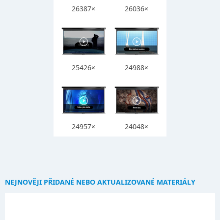
26387×
26036×
25426×
24988×
24957×
24048×
NEJNOVĚJI PŘIDANÉ NEBO AKTUALIZOVANÉ MATERIÁLY