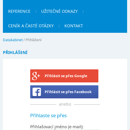
REFERENCE
UŽITEČNÉ ODKAZY
CENÍK A ČASTÉ OTÁZKY
KONTAKT
Datakabinet
/
Přihlášení
PŘIHLÁŠENÍ
Přihlásit se přes Google
Přihlásit se přes Facebook
anebo
Přihlaste se přes
Přihlašovací jméno (e-mail):