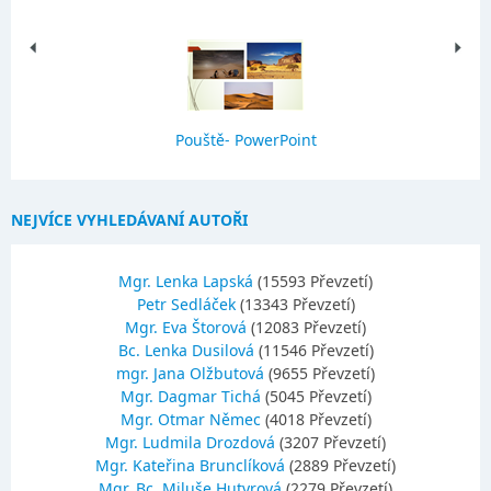
Pouště- PowerPoint
NEJVÍCE VYHLEDÁVANÍ AUTOŘI
Mgr. Lenka Lapská
(15593 Převzetí)
Petr Sedláček
(13343 Převzetí)
Mgr. Eva Štorová
(12083 Převzetí)
Bc. Lenka Dusilová
(11546 Převzetí)
mgr. Jana Olžbutová
(9655 Převzetí)
Mgr. Dagmar Tichá
(5045 Převzetí)
Mgr. Otmar Němec
(4018 Převzetí)
Mgr. Ludmila Drozdová
(3207 Převzetí)
Mgr. Kateřina Brunclíková
(2889 Převzetí)
Mgr.,Bc. Miluše Hutyrová
(2279 Převzetí)