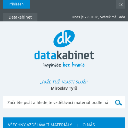
Přihlášení
CZ
Datakabinet
Dnes je 7.8.2026, Svátek má Lada
„PAŽE TUŽ, VLASTI SLUŽ!“
Miroslav Tyrš
VŠECHNY VZDĚLÁVACÍ MATERIÁLY
O NÁS