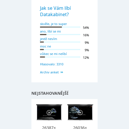
Jak se Vám líbí
Datakabinet?
skvěle, je to super
54%
ano, líbí se mi
16%
jestě nevím
9%
moc ne
9%
vůbec se mi nelíbí
12%
Hlasovalo: 3310
Archiv anket
NEJSTAHOVANĚJŠÍ
26387×
26036×