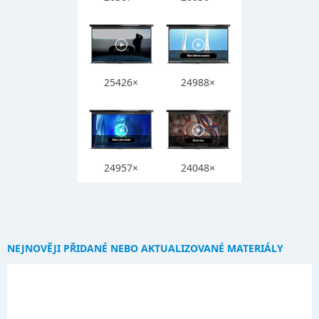
25426×
24988×
24957×
24048×
NEJNOVĚJI PŘIDANÉ NEBO AKTUALIZOVANÉ MATERIÁLY