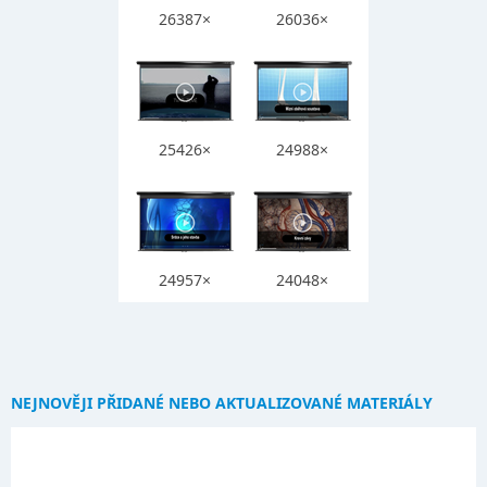
26387×
26036×
25426×
24988×
24957×
24048×
NEJNOVĚJI PŘIDANÉ NEBO AKTUALIZOVANÉ MATERIÁLY