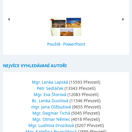
Pouště- PowerPoint
NEJVÍCE VYHLEDÁVANÍ AUTOŘI
Mgr. Lenka Lapská
(15593 Převzetí)
Petr Sedláček
(13343 Převzetí)
Mgr. Eva Štorová
(12083 Převzetí)
Bc. Lenka Dusilová
(11546 Převzetí)
mgr. Jana Olžbutová
(9655 Převzetí)
Mgr. Dagmar Tichá
(5045 Převzetí)
Mgr. Otmar Němec
(4018 Převzetí)
Mgr. Ludmila Drozdová
(3207 Převzetí)
Mgr. Kateřina Brunclíková
(2889 Převzetí)