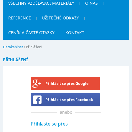
VŠECHNY VZDĚLÁVACÍ MATERIÁLY
O NÁS
REFERENCE
UŽITEČNÉ ODKAZY
CENÍK A ČASTÉ OTÁZKY
KONTAKT
Datakabinet
/
Přihlášení
PŘIHLÁŠENÍ
Přihlásit se přes Google
Přihlásit se přes Facebook
anebo
Přihlaste se přes