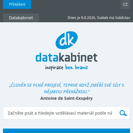
Přihlášení
CZ
Datakabinet
Dnes je 8.8.2026, Svátek má Soběslav
„ČLOVĚK SE PLNĚ PROJEVÍ, TEPRVE KDYŽ ZMĚŘÍ SVÉ SÍLY S
NĚJAKOU PŘEKÁŽKOU.“
Antoine de Saint-Exupéry