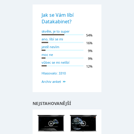
Jak se Vám líbí
Datakabinet?
skvěle, je to super
54%
ano, líbí se mi
16%
jestě nevím
9%
moc ne
9%
vůbec se mi nelíbí
12%
Hlasovalo: 3310
Archiv anket
NEJSTAHOVANĚJŠÍ