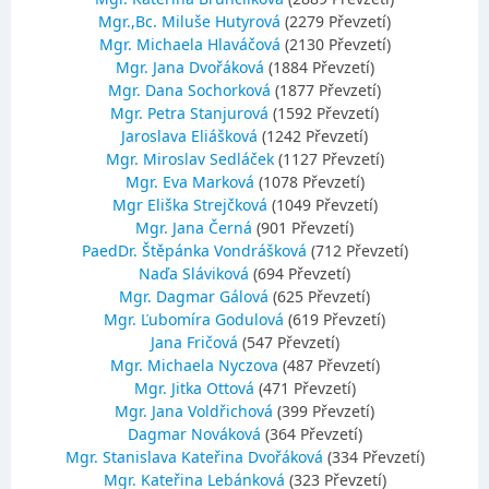
Mgr.,Bc. Miluše Hutyrová
(2279 Převzetí)
Mgr. Michaela Hlaváčová
(2130 Převzetí)
Mgr. Jana Dvořáková
(1884 Převzetí)
Mgr. Dana Sochorková
(1877 Převzetí)
Mgr. Petra Stanjurová
(1592 Převzetí)
Jaroslava Eliášková
(1242 Převzetí)
Mgr. Miroslav Sedláček
(1127 Převzetí)
Mgr. Eva Marková
(1078 Převzetí)
Mgr Eliška Strejčková
(1049 Převzetí)
Mgr. Jana Černá
(901 Převzetí)
PaedDr. Štěpánka Vondrášková
(712 Převzetí)
Naďa Sláviková
(694 Převzetí)
Mgr. Dagmar Gálová
(625 Převzetí)
Mgr. Ľubomíra Godulová
(619 Převzetí)
Jana Fričová
(547 Převzetí)
Mgr. Michaela Nyczova
(487 Převzetí)
Mgr. Jitka Ottová
(471 Převzetí)
Mgr. Jana Voldřichová
(399 Převzetí)
Dagmar Nováková
(364 Převzetí)
Mgr. Stanislava Kateřina Dvořáková
(334 Převzetí)
Mgr. Kateřina Lebánková
(323 Převzetí)