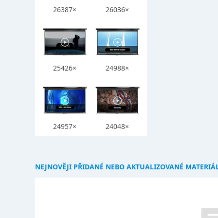
26387×
26036×
25426×
24988×
24957×
24048×
NEJNOVĚJI PŘIDANÉ NEBO AKTUALIZOVANÉ MATERIÁ