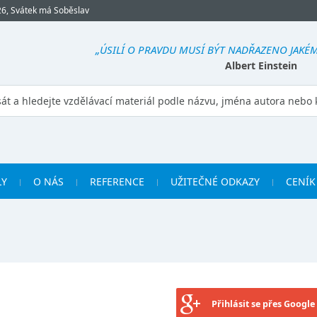
26, Svátek má Soběslav
„ÚSILÍ O PRAVDU MUSÍ BÝT NADŘAZENO JAKÉM
Albert Einstein
LY
O NÁS
REFERENCE
UŽITEČNÉ ODKAZY
CENÍK
Přihlásit se přes Google