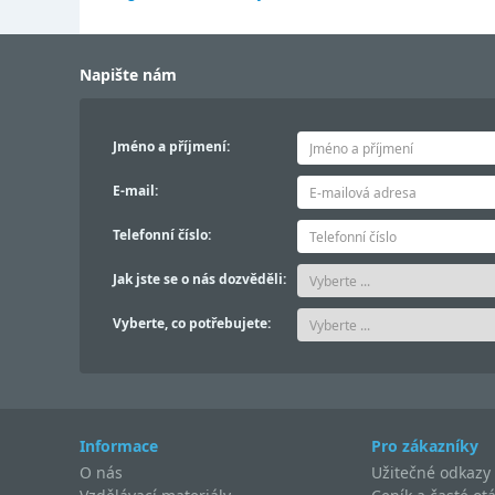
Napište nám
Jméno a příjmení:
E-mail:
Telefonní číslo:
Jak jste se o nás dozvěděli:
Vyberte, co potřebujete:
Informace
Pro zákazníky
O nás
Užitečné odkazy