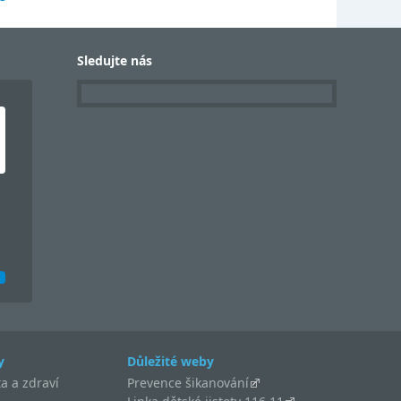
Sledujte nás
y
Důležité weby
a a zdraví
Prevence šikanování