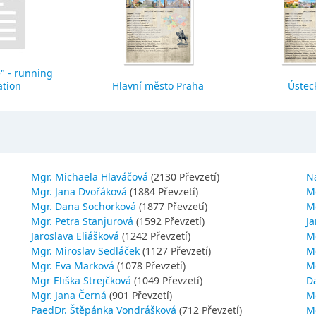
" - running
ation
Hlavní město Praha
Ústeck
Mgr. Michaela Hlaváčová
(2130 Převzetí)
N
Mgr. Jana Dvořáková
(1884 Převzetí)
M
Mgr. Dana Sochorková
(1877 Převzetí)
M
Mgr. Petra Stanjurová
(1592 Převzetí)
Ja
Jaroslava Eliášková
(1242 Převzetí)
M
Mgr. Miroslav Sedláček
(1127 Převzetí)
Mg
Mgr. Eva Marková
(1078 Převzetí)
M
Mgr Eliška Strejčková
(1049 Převzetí)
D
Mgr. Jana Černá
(901 Převzetí)
M
PaedDr. Štěpánka Vondrášková
(712 Převzetí)
M