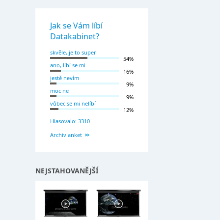
Jak se Vám líbí
Datakabinet?
skvěle, je to super
54%
ano, líbí se mi
16%
jestě nevím
9%
moc ne
9%
vůbec se mi nelíbí
12%
Hlasovalo: 3310
Archiv anket
NEJSTAHOVANĚJŠÍ