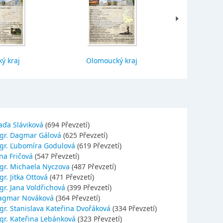
ý kraj
Olomoucký kraj
Jihočes
aďa Sláviková
(694 Převzetí)
gr. Dagmar Gálová
(625 Převzetí)
gr. Ľubomíra Godulová
(619 Převzetí)
na Fričová
(547 Převzetí)
gr. Michaela Nyczova
(487 Převzetí)
r. Jitka Ottová
(471 Převzetí)
gr. Jana Voldřichová
(399 Převzetí)
agmar Nováková
(364 Převzetí)
gr. Stanislava Kateřina Dvořáková
(334 Převzetí)
gr. Kateřina Lebánková
(323 Převzetí)