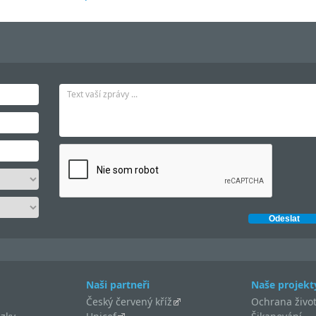
Naši partneři
Naše projekt
Český červený kříž
Ochrana život