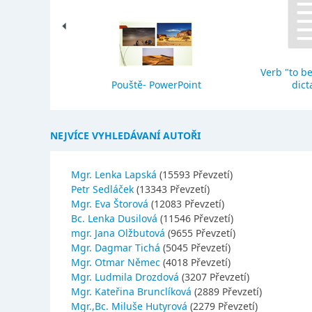
Verb "to be
eho stavba
Pouště- PowerPoint
dict
NEJVÍCE VYHLEDÁVANÍ AUTOŘI
Mgr. Lenka Lapská
(15593 Převzetí)
Petr Sedláček
(13343 Převzetí)
Mgr. Eva Štorová
(12083 Převzetí)
Bc. Lenka Dusilová
(11546 Převzetí)
mgr. Jana Olžbutová
(9655 Převzetí)
Mgr. Dagmar Tichá
(5045 Převzetí)
Mgr. Otmar Němec
(4018 Převzetí)
Mgr. Ludmila Drozdová
(3207 Převzetí)
Mgr. Kateřina Brunclíková
(2889 Převzetí)
Mgr.,Bc. Miluše Hutyrová
(2279 Převzetí)