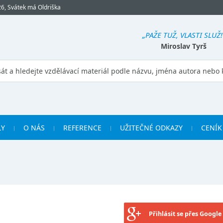
26, Svátek má Oldriška
„PAŽE TUŽ, VLASTI SLUŽ!
Miroslav Tyrš
LY
O NÁS
REFERENCE
UŽITEČNÉ ODKAZY
CENÍK
Přihlásit se přes Google