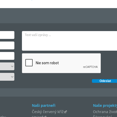
Naši partneři
Naše projekt
Český červený kříž
Ochrana život