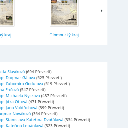
ý kraj
Olomoucký kraj
Jihočes
aďa Sláviková
(694 Převzetí)
gr. Dagmar Gálová
(625 Převzetí)
gr. Ľubomíra Godulová
(619 Převzetí)
na Fričová
(547 Převzetí)
gr. Michaela Nyczova
(487 Převzetí)
r. Jitka Ottová
(471 Převzetí)
gr. Jana Voldřichová
(399 Převzetí)
agmar Nováková
(364 Převzetí)
gr. Stanislava Kateřina Dvořáková
(334 Převzetí)
gr. Kateřina Lebánková
(323 Převzetí)