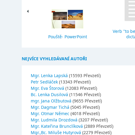
Verb "to be
eho stavba
Pouště- PowerPoint
dict
NEJVÍCE VYHLEDÁVANÍ AUTOŘI
Mgr. Lenka Lapská
(15593 Převzetí)
Petr Sedláček
(13343 Převzetí)
Mgr. Eva Štorová
(12083 Převzetí)
Bc. Lenka Dusilová
(11546 Převzetí)
mgr. Jana Olžbutová
(9655 Převzetí)
Mgr. Dagmar Tichá
(5045 Převzetí)
Mgr. Otmar Němec
(4018 Převzetí)
Mgr. Ludmila Drozdová
(3207 Převzetí)
Mgr. Kateřina Brunclíková
(2889 Převzetí)
Mgr.,Bc. Miluše Hutyrová
(2279 Převzetí)