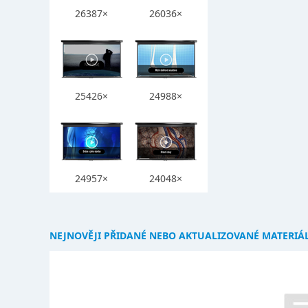
26387×
26036×
25426×
24988×
24957×
24048×
NEJNOVĚJI PŘIDANÉ NEBO AKTUALIZOVANÉ MATERIÁ