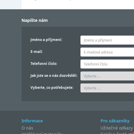
Napište nám
Jméno a příjmení:
E-mail:
Telefonní číslo:
Jak jste se o nás dozvěděli:
Vyberte, co potřebujete:
Informace
Pro zákazníky
O nás
Užitečné odkazy