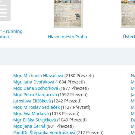
" - running
ation
Hlavní město Praha
Ústeck
Mgr. Michaela Hlaváčová
(2130 Převzetí)
N
Mgr. Jana Dvořáková
(1884 Převzetí)
M
Mgr. Dana Sochorková
(1877 Převzetí)
M
Mgr. Petra Stanjurová
(1592 Převzetí)
Ja
Jaroslava Eliášková
(1242 Převzetí)
M
Mgr. Miroslav Sedláček
(1127 Převzetí)
Mg
Mgr. Eva Marková
(1078 Převzetí)
M
Mgr Eliška Strejčková
(1049 Převzetí)
D
Mgr. Jana Černá
(901 Převzetí)
M
PaedDr. Štěpánka Vondrášková
(712 Převzetí)
M