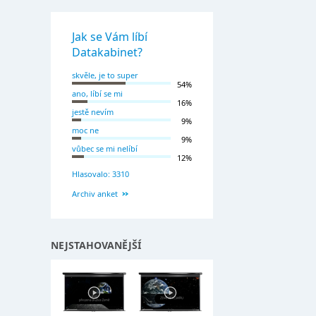
Jak se Vám líbí
Datakabinet?
skvěle, je to super
54%
ano, líbí se mi
16%
jestě nevím
9%
moc ne
9%
vůbec se mi nelíbí
12%
Hlasovalo: 3310
Archiv anket
NEJSTAHOVANĚJŠÍ