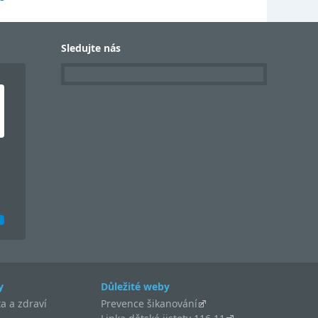
Sledujte nás
y
Důležité weby
a a zdraví
Prevence šikanování