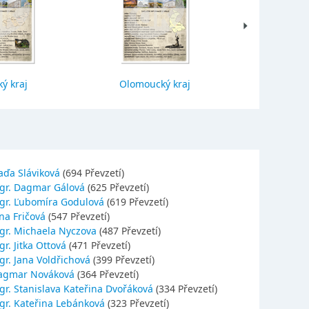
ý kraj
Olomoucký kraj
Jihočes
aďa Sláviková
(694 Převzetí)
gr. Dagmar Gálová
(625 Převzetí)
gr. Ľubomíra Godulová
(619 Převzetí)
na Fričová
(547 Převzetí)
gr. Michaela Nyczova
(487 Převzetí)
r. Jitka Ottová
(471 Převzetí)
gr. Jana Voldřichová
(399 Převzetí)
agmar Nováková
(364 Převzetí)
gr. Stanislava Kateřina Dvořáková
(334 Převzetí)
gr. Kateřina Lebánková
(323 Převzetí)