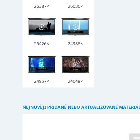
26387×
26036×
25426×
24988×
24957×
24048×
NEJNOVĚJI PŘIDANÉ NEBO AKTUALIZOVANÉ MATERIÁ