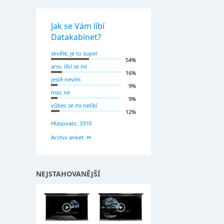
Jak se Vám líbí
Datakabinet?
skvěle, je to super
54%
ano, líbí se mi
16%
jestě nevím
9%
moc ne
9%
vůbec se mi nelíbí
12%
Hlasovalo: 3310
Archiv anket
NEJSTAHOVANĚJŠÍ