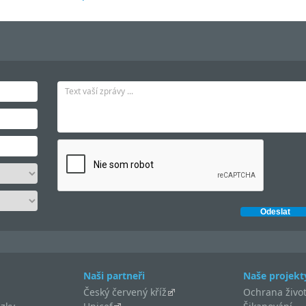
Naši partneři
Naše projekt
Český červený kříž
Ochrana život