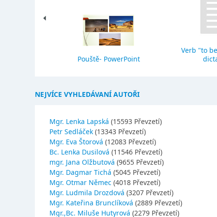
Verb "to be
eho stavba
Pouště- PowerPoint
dict
NEJVÍCE VYHLEDÁVANÍ AUTOŘI
Mgr. Lenka Lapská
(15593 Převzetí)
Petr Sedláček
(13343 Převzetí)
Mgr. Eva Štorová
(12083 Převzetí)
Bc. Lenka Dusilová
(11546 Převzetí)
mgr. Jana Olžbutová
(9655 Převzetí)
Mgr. Dagmar Tichá
(5045 Převzetí)
Mgr. Otmar Němec
(4018 Převzetí)
Mgr. Ludmila Drozdová
(3207 Převzetí)
Mgr. Kateřina Brunclíková
(2889 Převzetí)
Mgr.,Bc. Miluše Hutyrová
(2279 Převzetí)