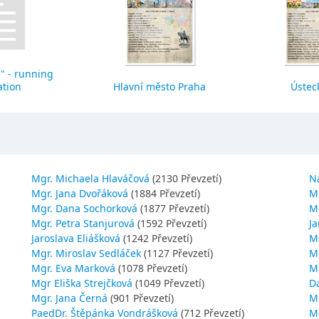
" - running
ation
Hlavní město Praha
Ústeck
Mgr. Michaela Hlaváčová
(2130 Převzetí)
N
Mgr. Jana Dvořáková
(1884 Převzetí)
M
Mgr. Dana Sochorková
(1877 Převzetí)
M
Mgr. Petra Stanjurová
(1592 Převzetí)
Ja
Jaroslava Eliášková
(1242 Převzetí)
M
Mgr. Miroslav Sedláček
(1127 Převzetí)
Mg
Mgr. Eva Marková
(1078 Převzetí)
M
Mgr Eliška Strejčková
(1049 Převzetí)
D
Mgr. Jana Černá
(901 Převzetí)
M
PaedDr. Štěpánka Vondrášková
(712 Převzetí)
M