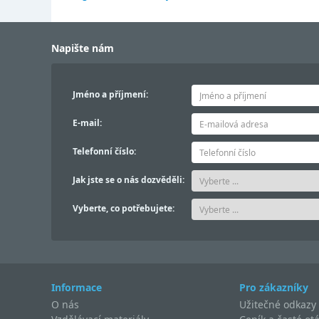
Napište nám
Jméno a příjmení:
E-mail:
Telefonní číslo:
Jak jste se o nás dozvěděli:
Vyberte, co potřebujete:
Informace
Pro zákazníky
O nás
Užitečné odkazy