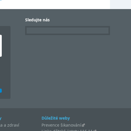
Sledujte nás
y
Důležité weby
a a zdraví
Prevence šikanování