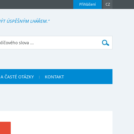
Přihlášení
CZ
BÝT ÚSPĚŠNÝM LHÁŘEM.“
 A ČASTÉ OTÁZKY
KONTAKT