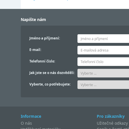
Napište nám
Jméno a příjmení:
E-mail:
Telefonní číslo:
Jak jste se o nás dozvěděli:
Vyberte, co potřebujete:
Informace
Pro zákazníky
O nás
Užitečné odkazy