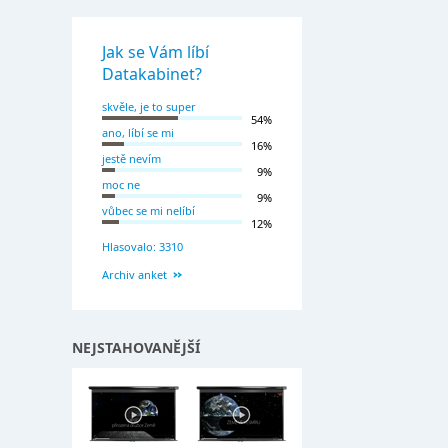
Jak se Vám líbí
Datakabinet?
skvěle, je to super
54%
ano, líbí se mi
16%
jestě nevím
9%
moc ne
9%
vůbec se mi nelíbí
12%
Hlasovalo: 3310
Archiv anket
NEJSTAHOVANĚJŠÍ