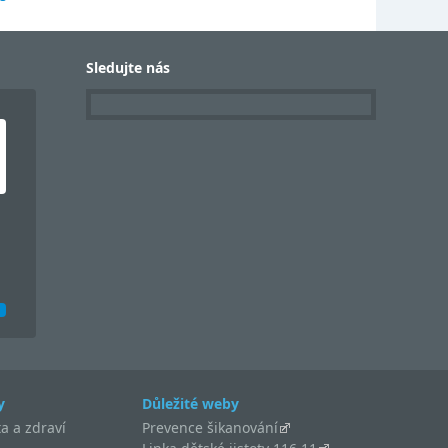
Sledujte nás
y
Důležité weby
a a zdraví
Prevence šikanování