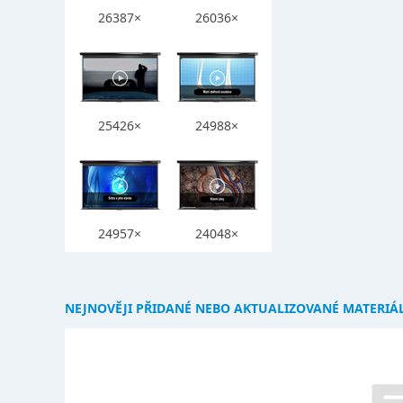
26387×
26036×
25426×
24988×
24957×
24048×
NEJNOVĚJI PŘIDANÉ NEBO AKTUALIZOVANÉ MATERIÁ