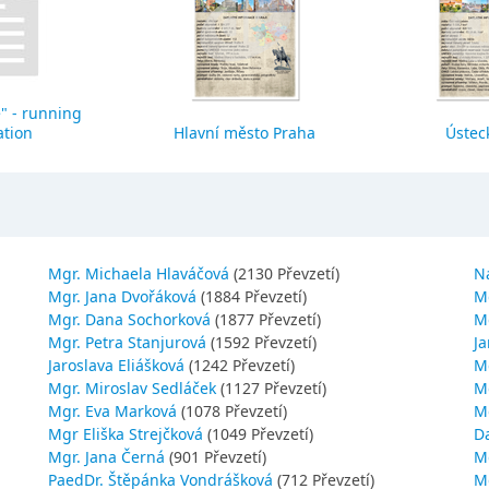
" - running
ation
Hlavní město Praha
Ústeck
Mgr. Michaela Hlaváčová
(2130 Převzetí)
N
Mgr. Jana Dvořáková
(1884 Převzetí)
M
Mgr. Dana Sochorková
(1877 Převzetí)
M
Mgr. Petra Stanjurová
(1592 Převzetí)
Ja
Jaroslava Eliášková
(1242 Převzetí)
M
Mgr. Miroslav Sedláček
(1127 Převzetí)
Mg
Mgr. Eva Marková
(1078 Převzetí)
M
Mgr Eliška Strejčková
(1049 Převzetí)
D
Mgr. Jana Černá
(901 Převzetí)
M
PaedDr. Štěpánka Vondrášková
(712 Převzetí)
M