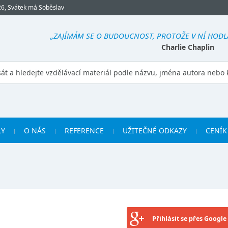
26, Svátek má Soběslav
„ZAJÍMÁM SE O BUDOUCNOST, PROTOŽE V NÍ HODLÁ
Charlie Chaplin
LY
O NÁS
REFERENCE
UŽITEČNÉ ODKAZY
CENÍK
Přihlásit se přes Google