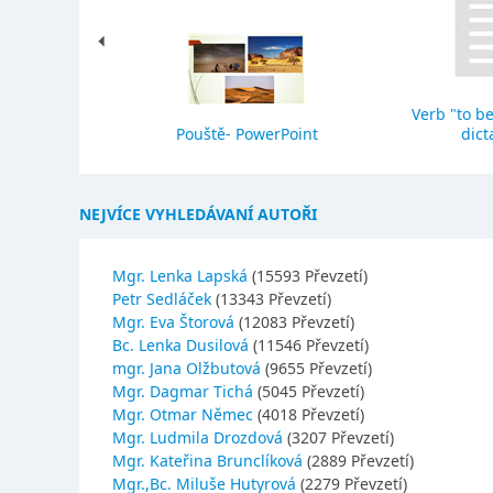
Verb "to be
eho stavba
Pouště- PowerPoint
dict
NEJVÍCE VYHLEDÁVANÍ AUTOŘI
Mgr. Lenka Lapská
(15593 Převzetí)
Petr Sedláček
(13343 Převzetí)
Mgr. Eva Štorová
(12083 Převzetí)
Bc. Lenka Dusilová
(11546 Převzetí)
mgr. Jana Olžbutová
(9655 Převzetí)
Mgr. Dagmar Tichá
(5045 Převzetí)
Mgr. Otmar Němec
(4018 Převzetí)
Mgr. Ludmila Drozdová
(3207 Převzetí)
Mgr. Kateřina Brunclíková
(2889 Převzetí)
Mgr.,Bc. Miluše Hutyrová
(2279 Převzetí)