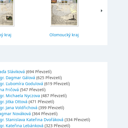
ý kraj
Olomoucký kraj
Jihočes
aďa Sláviková
(694 Převzetí)
gr. Dagmar Gálová
(625 Převzetí)
gr. Ľubomíra Godulová
(619 Převzetí)
na Fričová
(547 Převzetí)
gr. Michaela Nyczova
(487 Převzetí)
r. Jitka Ottová
(471 Převzetí)
gr. Jana Voldřichová
(399 Převzetí)
agmar Nováková
(364 Převzetí)
gr. Stanislava Kateřina Dvořáková
(334 Převzetí)
gr. Kateřina Lebánková
(323 Převzetí)