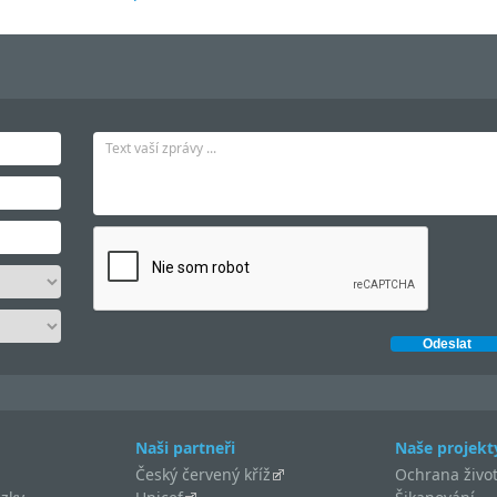
Naši partneři
Naše projekt
Český červený kříž
Ochrana život