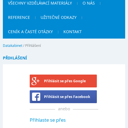
VŠECHNY VZDĚLÁVACÍ MATERIÁLY
O NÁS
REFERENCE
UŽITEČNÉ ODKAZY
CENÍK A ČASTÉ OTÁZKY
KONTAKT
Datakabinet
/
Přihlášení
PŘIHLÁŠENÍ
Přihlásit se přes Google
Přihlásit se přes Facebook
anebo
Přihlaste se přes