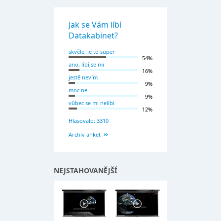
Jak se Vám líbí
Datakabinet?
skvěle, je to super
54%
ano, líbí se mi
16%
jestě nevím
9%
moc ne
9%
vůbec se mi nelíbí
12%
Hlasovalo: 3310
Archiv anket
NEJSTAHOVANĚJŠÍ