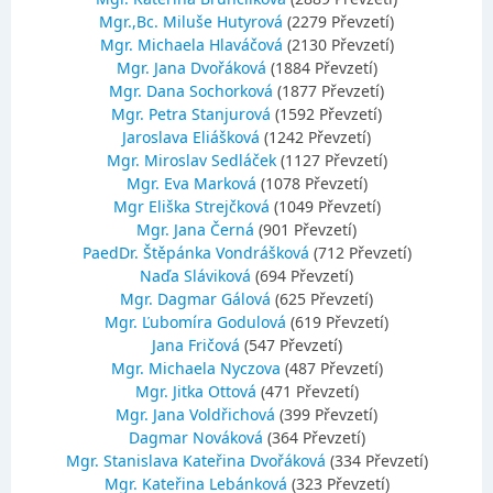
Mgr.,Bc. Miluše Hutyrová
(2279 Převzetí)
Mgr. Michaela Hlaváčová
(2130 Převzetí)
Mgr. Jana Dvořáková
(1884 Převzetí)
Mgr. Dana Sochorková
(1877 Převzetí)
Mgr. Petra Stanjurová
(1592 Převzetí)
Jaroslava Eliášková
(1242 Převzetí)
Mgr. Miroslav Sedláček
(1127 Převzetí)
Mgr. Eva Marková
(1078 Převzetí)
Mgr Eliška Strejčková
(1049 Převzetí)
Mgr. Jana Černá
(901 Převzetí)
PaedDr. Štěpánka Vondrášková
(712 Převzetí)
Naďa Sláviková
(694 Převzetí)
Mgr. Dagmar Gálová
(625 Převzetí)
Mgr. Ľubomíra Godulová
(619 Převzetí)
Jana Fričová
(547 Převzetí)
Mgr. Michaela Nyczova
(487 Převzetí)
Mgr. Jitka Ottová
(471 Převzetí)
Mgr. Jana Voldřichová
(399 Převzetí)
Dagmar Nováková
(364 Převzetí)
Mgr. Stanislava Kateřina Dvořáková
(334 Převzetí)
Mgr. Kateřina Lebánková
(323 Převzetí)