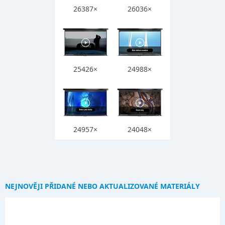
26387×
26036×
25426×
24988×
24957×
24048×
NEJNOVĚJI PŘIDANÉ NEBO AKTUALIZOVANÉ MATERIÁLY