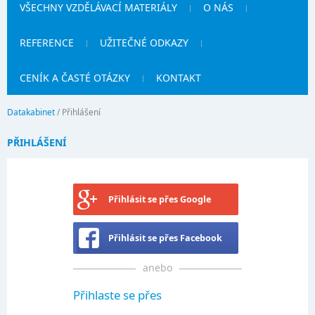
VŠECHNY VZDĚLÁVACÍ MATERIÁLY
O NÁS
REFERENCE
UŽITEČNÉ ODKAZY
CENÍK A ČASTÉ OTÁZKY
KONTAKT
Datakabinet
/
Přihlášení
PŘIHLÁŠENÍ
Přihlásit se přes Google
Přihlásit se přes Facebook
anebo
Přihlaste se přes