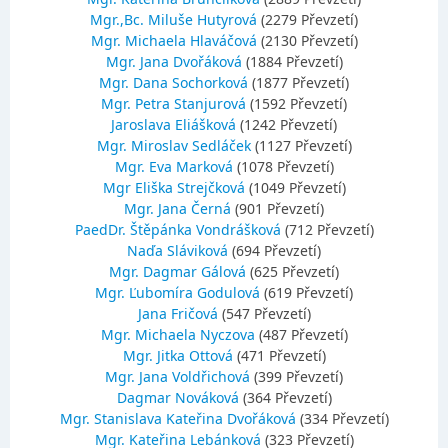
Mgr.,Bc. Miluše Hutyrová
(2279 Převzetí)
Mgr. Michaela Hlaváčová
(2130 Převzetí)
Mgr. Jana Dvořáková
(1884 Převzetí)
Mgr. Dana Sochorková
(1877 Převzetí)
Mgr. Petra Stanjurová
(1592 Převzetí)
Jaroslava Eliášková
(1242 Převzetí)
Mgr. Miroslav Sedláček
(1127 Převzetí)
Mgr. Eva Marková
(1078 Převzetí)
Mgr Eliška Strejčková
(1049 Převzetí)
Mgr. Jana Černá
(901 Převzetí)
PaedDr. Štěpánka Vondrášková
(712 Převzetí)
Naďa Sláviková
(694 Převzetí)
Mgr. Dagmar Gálová
(625 Převzetí)
Mgr. Ľubomíra Godulová
(619 Převzetí)
Jana Fričová
(547 Převzetí)
Mgr. Michaela Nyczova
(487 Převzetí)
Mgr. Jitka Ottová
(471 Převzetí)
Mgr. Jana Voldřichová
(399 Převzetí)
Dagmar Nováková
(364 Převzetí)
Mgr. Stanislava Kateřina Dvořáková
(334 Převzetí)
Mgr. Kateřina Lebánková
(323 Převzetí)