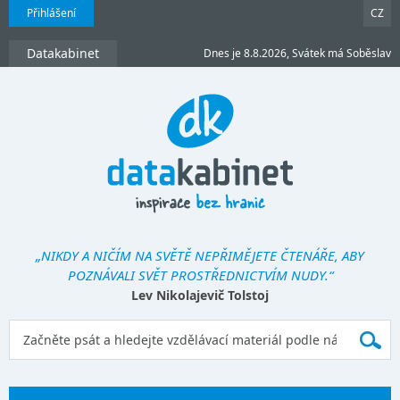
Přihlášení
CZ
Datakabinet
Dnes je 8.8.2026, Svátek má Soběslav
„NIKDY A NIČÍM NA SVĚTĚ NEPŘIMĚJETE ČTENÁŘE, ABY
POZNÁVALI SVĚT PROSTŘEDNICTVÍM NUDY.“
Lev Nikolajevič Tolstoj