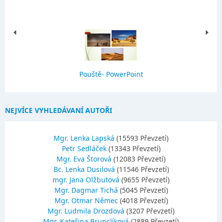
Pouště- PowerPoint
NEJVÍCE VYHLEDÁVANÍ AUTOŘI
Mgr. Lenka Lapská
(15593 Převzetí)
Petr Sedláček
(13343 Převzetí)
Mgr. Eva Štorová
(12083 Převzetí)
Bc. Lenka Dusilová
(11546 Převzetí)
mgr. Jana Olžbutová
(9655 Převzetí)
Mgr. Dagmar Tichá
(5045 Převzetí)
Mgr. Otmar Němec
(4018 Převzetí)
Mgr. Ludmila Drozdová
(3207 Převzetí)
Mgr. Kateřina Brunclíková
(2889 Převzetí)