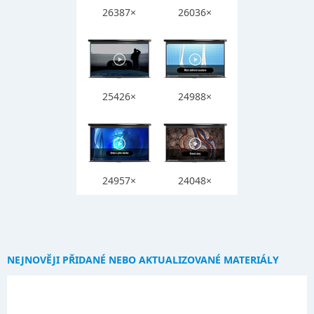
26387×
26036×
25426×
24988×
24957×
24048×
NEJNOVĚJI PŘIDANÉ NEBO AKTUALIZOVANÉ MATERIÁLY