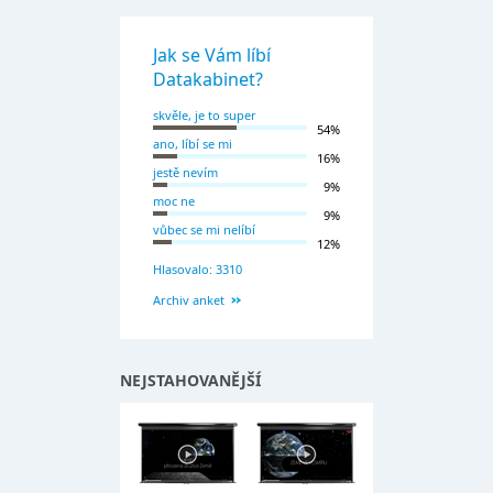
Jak se Vám líbí
Datakabinet?
skvěle, je to super
54%
ano, líbí se mi
16%
jestě nevím
9%
moc ne
9%
vůbec se mi nelíbí
12%
Hlasovalo: 3310
Archiv anket
NEJSTAHOVANĚJŠÍ