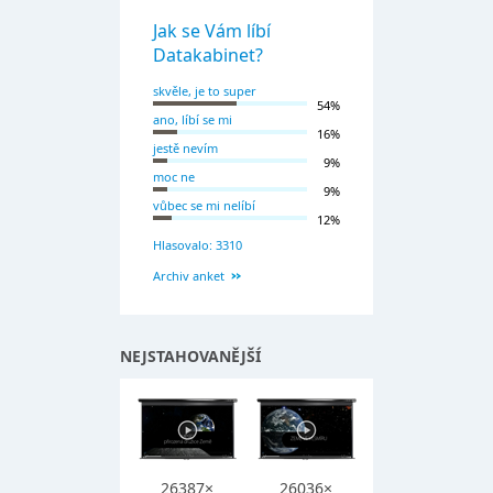
Jak se Vám líbí
Datakabinet?
skvěle, je to super
54%
ano, líbí se mi
16%
jestě nevím
9%
moc ne
9%
vůbec se mi nelíbí
12%
Hlasovalo: 3310
Archiv anket
NEJSTAHOVANĚJŠÍ
26387×
26036×