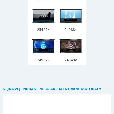
25426×
24988×
24957×
24048×
NEJNOVĚJI PŘIDANÉ NEBO AKTUALIZOVANÉ MATERIÁLY