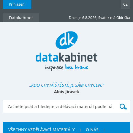
Přihlášení
CZ
Datakabinet
Dnes je 6.8.2026, Svátek má Oldriška
„KDO CHYTÁ ŠTĚSTÍ, JE SÁM CHYCEN.“
Alois Jirásek
VŠECHNY VZDĚLÁVACÍ MATERIÁLY
O NÁS