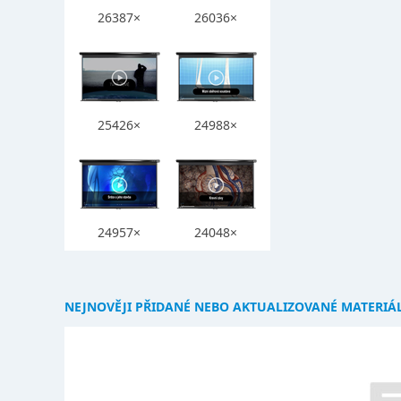
26387×
26036×
25426×
24988×
24957×
24048×
NEJNOVĚJI PŘIDANÉ NEBO AKTUALIZOVANÉ MATERIÁ