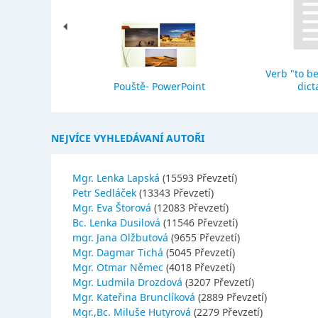
Verb "to be
eho stavba
Pouště- PowerPoint
dict
NEJVÍCE VYHLEDÁVANÍ AUTOŘI
Mgr. Lenka Lapská
(15593 Převzetí)
Petr Sedláček
(13343 Převzetí)
Mgr. Eva Štorová
(12083 Převzetí)
Bc. Lenka Dusilová
(11546 Převzetí)
mgr. Jana Olžbutová
(9655 Převzetí)
Mgr. Dagmar Tichá
(5045 Převzetí)
Mgr. Otmar Němec
(4018 Převzetí)
Mgr. Ludmila Drozdová
(3207 Převzetí)
Mgr. Kateřina Brunclíková
(2889 Převzetí)
Mgr.,Bc. Miluše Hutyrová
(2279 Převzetí)