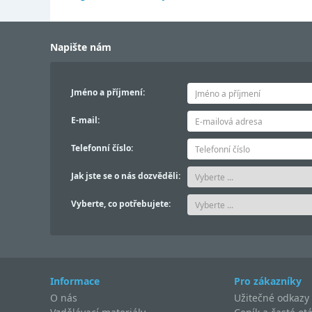
Napište nám
Jméno a příjmení:
E-mail:
Telefonní číslo:
Jak jste se o nás dozvěděli:
Vyberte, co potřebujete:
Informace
Pro zákazníky
O nás
Užitečné odkazy