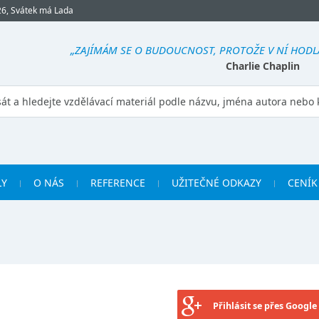
26, Svátek má Lada
„ZAJÍMÁM SE O BUDOUCNOST, PROTOŽE V NÍ HODLÁ
Charlie Chaplin
LY
O NÁS
REFERENCE
UŽITEČNÉ ODKAZY
CENÍK
Přihlásit se přes Google