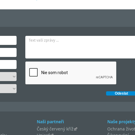
Naši partneři
Naše projekt
Český červený kříž
Ochrana život