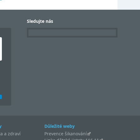
Sledujte nás
y
Důležité weby
a a zdraví
Prevence šikanování