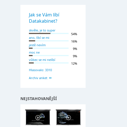
Jak se Vám líbí
Datakabinet?
skvěle, je to super
54%
ano, líbí se mi
16%
jestě nevím
9%
moc ne
9%
vůbec se mi nelíbí
12%
Hlasovalo: 3310
Archiv anket
NEJSTAHOVANĚJŠÍ