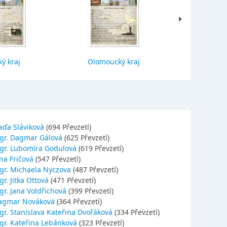
ý kraj
Olomoucký kraj
Jihočes
aďa Sláviková
(694 Převzetí)
gr. Dagmar Gálová
(625 Převzetí)
gr. Ľubomíra Godulová
(619 Převzetí)
na Fričová
(547 Převzetí)
gr. Michaela Nyczova
(487 Převzetí)
r. Jitka Ottová
(471 Převzetí)
gr. Jana Voldřichová
(399 Převzetí)
agmar Nováková
(364 Převzetí)
gr. Stanislava Kateřina Dvořáková
(334 Převzetí)
gr. Kateřina Lebánková
(323 Převzetí)