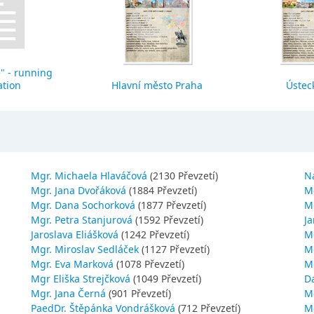
" - running
ation
Hlavní město Praha
Ústeck
Mgr. Michaela Hlaváčová
(2130 Převzetí)
N
Mgr. Jana Dvořáková
(1884 Převzetí)
M
Mgr. Dana Sochorková
(1877 Převzetí)
M
Mgr. Petra Stanjurová
(1592 Převzetí)
Ja
Jaroslava Eliášková
(1242 Převzetí)
M
Mgr. Miroslav Sedláček
(1127 Převzetí)
Mg
Mgr. Eva Marková
(1078 Převzetí)
M
Mgr Eliška Strejčková
(1049 Převzetí)
D
Mgr. Jana Černá
(901 Převzetí)
M
PaedDr. Štěpánka Vondrášková
(712 Převzetí)
M