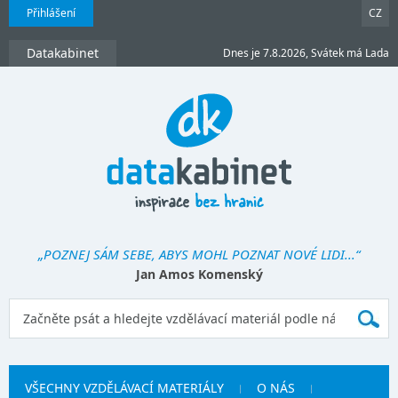
Přihlášení
CZ
Datakabinet
Dnes je 7.8.2026, Svátek má Lada
„POZNEJ SÁM SEBE, ABYS MOHL POZNAT NOVÉ LIDI...“
Jan Amos Komenský
VŠECHNY VZDĚLÁVACÍ MATERIÁLY
O NÁS