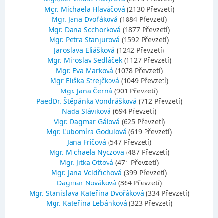
Mgr. Michaela Hlaváčová
(2130 Převzetí)
Mgr. Jana Dvořáková
(1884 Převzetí)
Mgr. Dana Sochorková
(1877 Převzetí)
Mgr. Petra Stanjurová
(1592 Převzetí)
Jaroslava Eliášková
(1242 Převzetí)
Mgr. Miroslav Sedláček
(1127 Převzetí)
Mgr. Eva Marková
(1078 Převzetí)
Mgr Eliška Strejčková
(1049 Převzetí)
Mgr. Jana Černá
(901 Převzetí)
PaedDr. Štěpánka Vondrášková
(712 Převzetí)
Naďa Sláviková
(694 Převzetí)
Mgr. Dagmar Gálová
(625 Převzetí)
Mgr. Ľubomíra Godulová
(619 Převzetí)
Jana Fričová
(547 Převzetí)
Mgr. Michaela Nyczova
(487 Převzetí)
Mgr. Jitka Ottová
(471 Převzetí)
Mgr. Jana Voldřichová
(399 Převzetí)
Dagmar Nováková
(364 Převzetí)
Mgr. Stanislava Kateřina Dvořáková
(334 Převzetí)
Mgr. Kateřina Lebánková
(323 Převzetí)