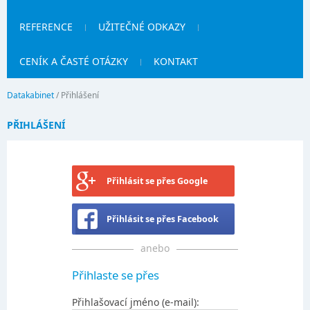
REFERENCE
UŽITEČNÉ ODKAZY
CENÍK A ČASTÉ OTÁZKY
KONTAKT
Datakabinet
/
Přihlášení
PŘIHLÁŠENÍ
Přihlásit se přes Google
Přihlásit se přes Facebook
anebo
Přihlaste se přes
Přihlašovací jméno (e-mail):