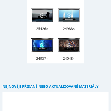
25426×
24988×
24957×
24048×
NEJNOVĚJI PŘIDANÉ NEBO AKTUALIZOVANÉ MATERIÁLY