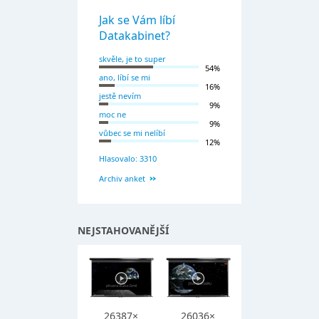
Jak se Vám líbí
Datakabinet?
skvěle, je to super
54%
ano, líbí se mi
16%
jestě nevím
9%
moc ne
9%
vůbec se mi nelíbí
12%
Hlasovalo: 3310
Archiv anket
NEJSTAHOVANĚJŠÍ
26387×
26036×