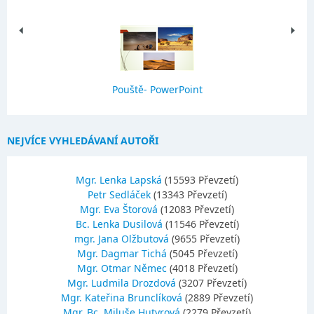
Pouště- PowerPoint
NEJVÍCE VYHLEDÁVANÍ AUTOŘI
Mgr. Lenka Lapská
(15593 Převzetí)
Petr Sedláček
(13343 Převzetí)
Mgr. Eva Štorová
(12083 Převzetí)
Bc. Lenka Dusilová
(11546 Převzetí)
mgr. Jana Olžbutová
(9655 Převzetí)
Mgr. Dagmar Tichá
(5045 Převzetí)
Mgr. Otmar Němec
(4018 Převzetí)
Mgr. Ludmila Drozdová
(3207 Převzetí)
Mgr. Kateřina Brunclíková
(2889 Převzetí)
Mgr.,Bc. Miluše Hutyrová
(2279 Převzetí)