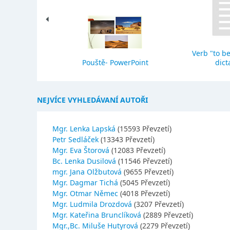
Verb "to be
eho stavba
Pouště- PowerPoint
dict
NEJVÍCE VYHLEDÁVANÍ AUTOŘI
Mgr. Lenka Lapská
(15593 Převzetí)
Petr Sedláček
(13343 Převzetí)
Mgr. Eva Štorová
(12083 Převzetí)
Bc. Lenka Dusilová
(11546 Převzetí)
mgr. Jana Olžbutová
(9655 Převzetí)
Mgr. Dagmar Tichá
(5045 Převzetí)
Mgr. Otmar Němec
(4018 Převzetí)
Mgr. Ludmila Drozdová
(3207 Převzetí)
Mgr. Kateřina Brunclíková
(2889 Převzetí)
Mgr.,Bc. Miluše Hutyrová
(2279 Převzetí)