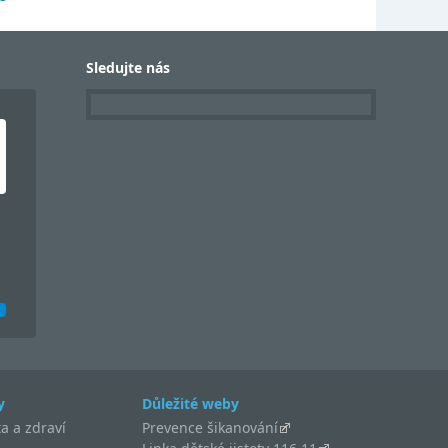
Sledujte nás
y
Důležité weby
a a zdraví
Prevence šikanování