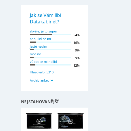
Jak se Vám líbí
Datakabinet?
skvěle, je to super
54%
ano, líbí se mi
16%
jestě nevím
9%
moc ne
9%
vůbec se mi nelíbí
12%
Hlasovalo: 3310
Archiv anket
NEJSTAHOVANĚJŠÍ