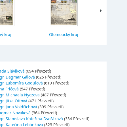
ý kraj
Olomoucký kraj
Jihočes
aďa Sláviková
(694 Převzetí)
gr. Dagmar Gálová
(625 Převzetí)
gr. Ľubomíra Godulová
(619 Převzetí)
na Fričová
(547 Převzetí)
gr. Michaela Nyczova
(487 Převzetí)
r. Jitka Ottová
(471 Převzetí)
gr. Jana Voldřichová
(399 Převzetí)
agmar Nováková
(364 Převzetí)
gr. Stanislava Kateřina Dvořáková
(334 Převzetí)
gr. Kateřina Lebánková
(323 Převzetí)