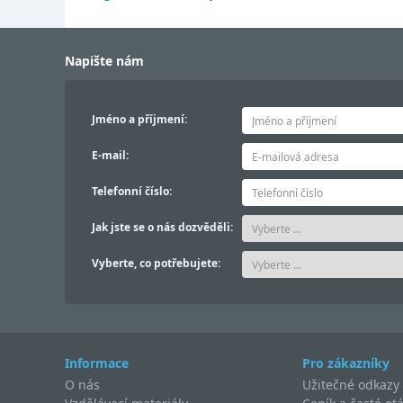
Napište nám
Jméno a příjmení:
E-mail:
Telefonní číslo:
Jak jste se o nás dozvěděli:
Vyberte, co potřebujete:
Informace
Pro zákazníky
O nás
Užitečné odkazy