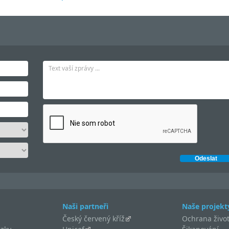
Naši partneři
Naše projekt
Český červený kříž
Ochrana život