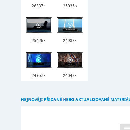
26387×
26036×
25426×
24988×
24957×
24048×
NEJNOVĚJI PŘIDANÉ NEBO AKTUALIZOVANÉ MATERIÁ