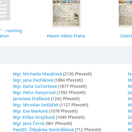
" - running
ation
Hlavní město Praha
Ústeck
Mgr. Michaela Hlaváčová
(2130 Převzetí)
N
Mgr. Jana Dvořáková
(1884 Převzetí)
M
Mgr. Dana Sochorková
(1877 Převzetí)
M
Mgr. Petra Stanjurová
(1592 Převzetí)
Ja
Jaroslava Eliášková
(1242 Převzetí)
M
Mgr. Miroslav Sedláček
(1127 Převzetí)
Mg
Mgr. Eva Marková
(1078 Převzetí)
M
Mgr Eliška Strejčková
(1049 Převzetí)
D
Mgr. Jana Černá
(901 Převzetí)
M
PaedDr. Štěpánka Vondrášková
(712 Převzetí)
M