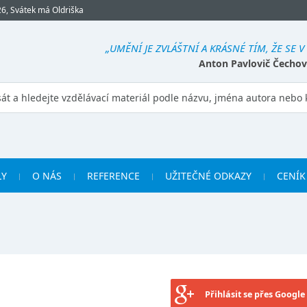
26, Svátek má Oldriška
„UMĚNÍ JE ZVLÁŠTNÍ A KRÁSNÉ TÍM, ŽE SE 
Anton Pavlovič Čechov
LY
O NÁS
REFERENCE
UŽITEČNÉ ODKAZY
CENÍK
Přihlásit se přes Google