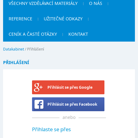
VŠECHNY VZDĚLÁVACÍ MATERIÁLY
O NÁS
REFERENCE
UŽITEČNÉ ODKAZY
CENÍK A ČASTÉ OTÁZKY
KONTAKT
Datakabinet
/
Přihlášení
PŘIHLÁŠENÍ
Přihlásit se přes Google
Přihlásit se přes Facebook
anebo
Přihlaste se přes