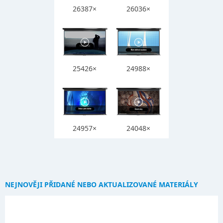
26387×
26036×
25426×
24988×
24957×
24048×
NEJNOVĚJI PŘIDANÉ NEBO AKTUALIZOVANÉ MATERIÁLY