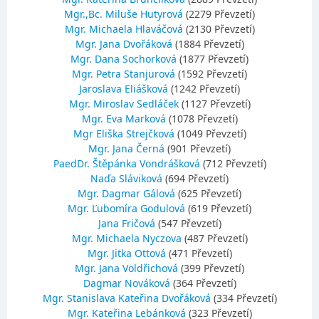
Mgr.,Bc. Miluše Hutyrová
(2279 Převzetí)
Mgr. Michaela Hlaváčová
(2130 Převzetí)
Mgr. Jana Dvořáková
(1884 Převzetí)
Mgr. Dana Sochorková
(1877 Převzetí)
Mgr. Petra Stanjurová
(1592 Převzetí)
Jaroslava Eliášková
(1242 Převzetí)
Mgr. Miroslav Sedláček
(1127 Převzetí)
Mgr. Eva Marková
(1078 Převzetí)
Mgr Eliška Strejčková
(1049 Převzetí)
Mgr. Jana Černá
(901 Převzetí)
PaedDr. Štěpánka Vondrášková
(712 Převzetí)
Naďa Sláviková
(694 Převzetí)
Mgr. Dagmar Gálová
(625 Převzetí)
Mgr. Ľubomíra Godulová
(619 Převzetí)
Jana Fričová
(547 Převzetí)
Mgr. Michaela Nyczova
(487 Převzetí)
Mgr. Jitka Ottová
(471 Převzetí)
Mgr. Jana Voldřichová
(399 Převzetí)
Dagmar Nováková
(364 Převzetí)
Mgr. Stanislava Kateřina Dvořáková
(334 Převzetí)
Mgr. Kateřina Lebánková
(323 Převzetí)