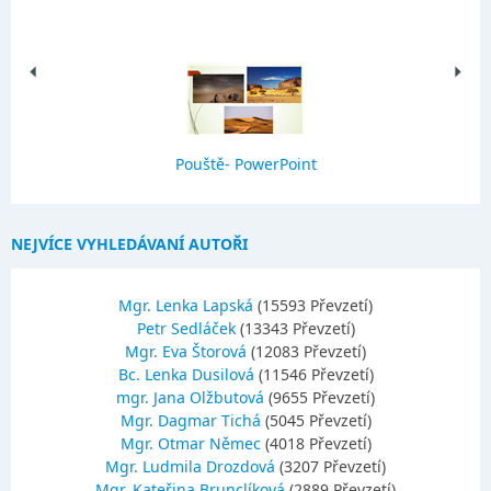
Pouště- PowerPoint
NEJVÍCE VYHLEDÁVANÍ AUTOŘI
Mgr. Lenka Lapská
(15593 Převzetí)
Petr Sedláček
(13343 Převzetí)
Mgr. Eva Štorová
(12083 Převzetí)
Bc. Lenka Dusilová
(11546 Převzetí)
mgr. Jana Olžbutová
(9655 Převzetí)
Mgr. Dagmar Tichá
(5045 Převzetí)
Mgr. Otmar Němec
(4018 Převzetí)
Mgr. Ludmila Drozdová
(3207 Převzetí)
Mgr. Kateřina Brunclíková
(2889 Převzetí)