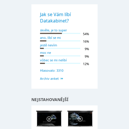
Jak se Vám líbí
Datakabinet?
skvěle, je to super
54%
ano, líbí se mi
16%
jestě nevím
9%
moc ne
9%
vůbec se mi nelíbí
12%
Hlasovalo: 3310
Archiv anket
NEJSTAHOVANĚJŠÍ