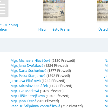
" - running
ation
Hlavní město Praha
Ústeck
Mgr. Michaela Hlaváčová
(2130 Převzetí)
N
Mgr. Jana Dvořáková
(1884 Převzetí)
M
Mgr. Dana Sochorková
(1877 Převzetí)
M
Mgr. Petra Stanjurová
(1592 Převzetí)
Ja
Jaroslava Eliášková
(1242 Převzetí)
M
Mgr. Miroslav Sedláček
(1127 Převzetí)
Mg
Mgr. Eva Marková
(1078 Převzetí)
M
Mgr Eliška Strejčková
(1049 Převzetí)
D
Mgr. Jana Černá
(901 Převzetí)
M
PaedDr. Štěpánka Vondrášková
(712 Převzetí)
M