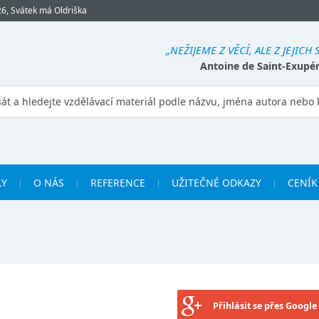
26, Svátek má Oldriška
„NEŽIJEME Z VĚCÍ, ALE Z JEJICH
Antoine de Saint-Exupé
LY
O NÁS
REFERENCE
UŽITEČNÉ ODKAZY
CENÍK
Přihlásit se přes Google