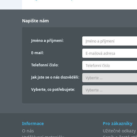
Napište nám
Jméno a příjmení:
E-mail:
Telefonní číslo:
Jak jste se o nás dozvěděli:
Vyberte, co potřebujete:
Informace
Pro zákazníky
O nás
Užitečné odkazy