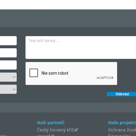
Naši partneři
Naše projekt
Český červený kříž
Ochrana život