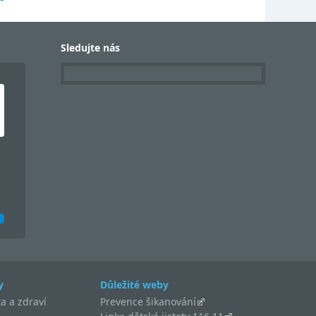
Sledujte nás
y
Důležité weby
a a zdraví
Prevence šikanování