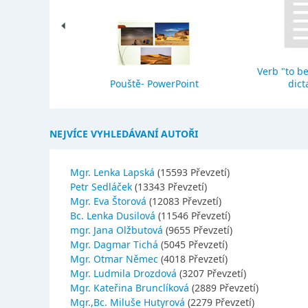
Verb "to be
eho stavba
Pouště- PowerPoint
dict
NEJVÍCE VYHLEDÁVANÍ AUTOŘI
Mgr. Lenka Lapská
(15593 Převzetí)
Petr Sedláček
(13343 Převzetí)
Mgr. Eva Štorová
(12083 Převzetí)
Bc. Lenka Dusilová
(11546 Převzetí)
mgr. Jana Olžbutová
(9655 Převzetí)
Mgr. Dagmar Tichá
(5045 Převzetí)
Mgr. Otmar Němec
(4018 Převzetí)
Mgr. Ludmila Drozdová
(3207 Převzetí)
Mgr. Kateřina Brunclíková
(2889 Převzetí)
Mgr.,Bc. Miluše Hutyrová
(2279 Převzetí)