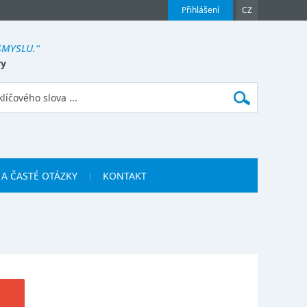
Přihlášení
CZ
 SMYSLU.“
ry
 A ČASTÉ OTÁZKY
KONTAKT