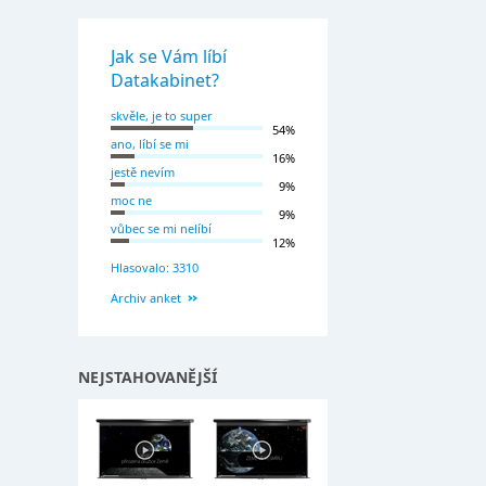
Jak se Vám líbí
Datakabinet?
skvěle, je to super
54%
ano, líbí se mi
16%
jestě nevím
9%
moc ne
9%
vůbec se mi nelíbí
12%
Hlasovalo: 3310
Archiv anket
NEJSTAHOVANĚJŠÍ