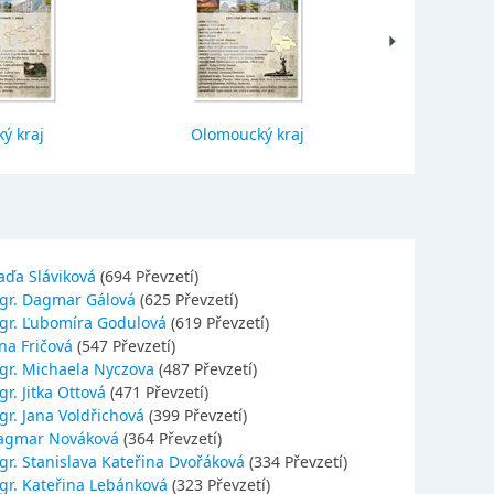
ý kraj
Olomoucký kraj
Jihočes
aďa Sláviková
(694 Převzetí)
gr. Dagmar Gálová
(625 Převzetí)
gr. Ľubomíra Godulová
(619 Převzetí)
na Fričová
(547 Převzetí)
gr. Michaela Nyczova
(487 Převzetí)
r. Jitka Ottová
(471 Převzetí)
gr. Jana Voldřichová
(399 Převzetí)
agmar Nováková
(364 Převzetí)
gr. Stanislava Kateřina Dvořáková
(334 Převzetí)
gr. Kateřina Lebánková
(323 Převzetí)