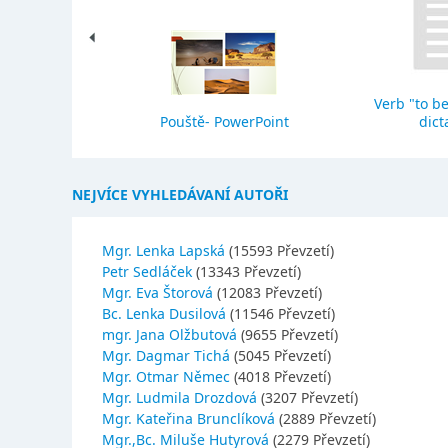
Verb "to be
eho stavba
Pouště- PowerPoint
dict
NEJVÍCE VYHLEDÁVANÍ AUTOŘI
Mgr. Lenka Lapská
(15593 Převzetí)
Petr Sedláček
(13343 Převzetí)
Mgr. Eva Štorová
(12083 Převzetí)
Bc. Lenka Dusilová
(11546 Převzetí)
mgr. Jana Olžbutová
(9655 Převzetí)
Mgr. Dagmar Tichá
(5045 Převzetí)
Mgr. Otmar Němec
(4018 Převzetí)
Mgr. Ludmila Drozdová
(3207 Převzetí)
Mgr. Kateřina Brunclíková
(2889 Převzetí)
Mgr.,Bc. Miluše Hutyrová
(2279 Převzetí)