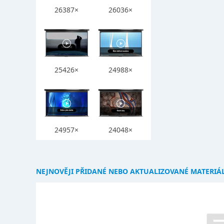
26387×
26036×
25426×
24988×
24957×
24048×
NEJNOVĚJI PŘIDANÉ NEBO AKTUALIZOVANÉ MATERIÁ