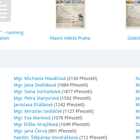
" - running
ation
Hlavní město Praha
Ústeck
Mgr. Michaela Hlaváčová
(2130 Převzetí)
N
Mgr. Jana Dvořáková
(1884 Převzetí)
M
Mgr. Dana Sochorková
(1877 Převzetí)
M
Mgr. Petra Stanjurová
(1592 Převzetí)
Ja
Jaroslava Eliášková
(1242 Převzetí)
M
Mgr. Miroslav Sedláček
(1127 Převzetí)
Mg
Mgr. Eva Marková
(1078 Převzetí)
M
Mgr Eliška Strejčková
(1049 Převzetí)
D
Mgr. Jana Černá
(901 Převzetí)
M
PaedDr. Štěpánka Vondrášková
(712 Převzetí)
M