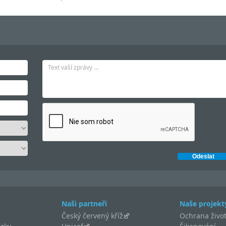
Naši partneři
Naše projekt
Český červený kříž
Ochrana život