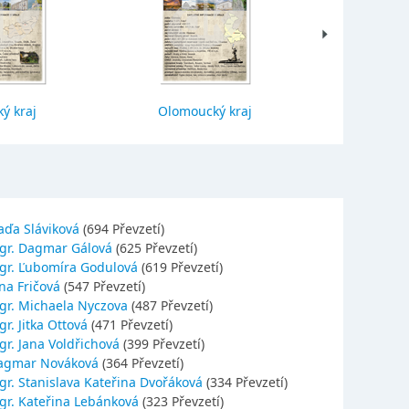
ý kraj
Olomoucký kraj
Jihočes
aďa Sláviková
(694 Převzetí)
gr. Dagmar Gálová
(625 Převzetí)
gr. Ľubomíra Godulová
(619 Převzetí)
na Fričová
(547 Převzetí)
gr. Michaela Nyczova
(487 Převzetí)
r. Jitka Ottová
(471 Převzetí)
gr. Jana Voldřichová
(399 Převzetí)
agmar Nováková
(364 Převzetí)
gr. Stanislava Kateřina Dvořáková
(334 Převzetí)
gr. Kateřina Lebánková
(323 Převzetí)