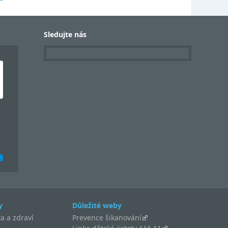
Sledujte nás
y
Důležité weby
a a zdraví
Prevence šikanování