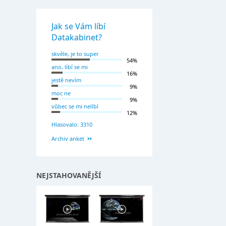
Jak se Vám líbí
Datakabinet?
skvěle, je to super
54%
ano, líbí se mi
16%
jestě nevím
9%
moc ne
9%
vůbec se mi nelíbí
12%
Hlasovalo: 3310
Archiv anket
NEJSTAHOVANĚJŠÍ