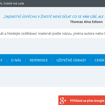
26, Svátek má Lada
„TAJEMSTVÍ ÚSPĚCHU V ŽIVOTĚ NENÍ DĚLAT CO SE VÁM LÍBÍ, ALE
Thomas Alva Edison
LY
O NÁS
REFERENCE
UŽITEČNÉ ODKAZY
CENÍK
Přihlásit se přes Google