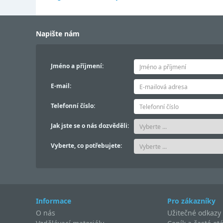
Napište nám
Jméno a příjmení:
E-mail:
Telefonní číslo:
Jak jste se o nás dozvěděli:
Vyberte, co potřebujete:
Informace
Pro zákazníky
O nás
Užitečné odkazy